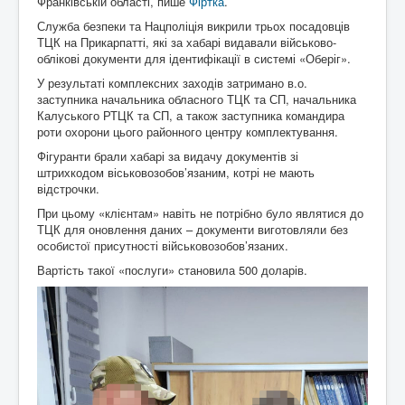
Франківській області, пише
Фіртка
.
Служба безпеки та Нацполіція викрили трьох посадовців
ТЦК на Прикарпатті, які за хабарі видавали військово-
облікові документи для ідентифікації в системі «Оберіг».
У результаті комплексних заходів затримано в.о.
заступника начальника обласного ТЦК та СП, начальника
Калуського РТЦК та СП, а також заступника командира
роти охорони цього районного центру комплектування.
Фігуранти брали хабарі за видачу документів зі
штрихкодом віськовозобов’язаним, котрі не мають
відстрочки.
При цьому «клієнтам» навіть не потрібно було являтися до
ТЦК для оновлення даних – документи виготовляли без
особистої присутності військовозобов’язаних.
Вартість такої «послуги» становила 500 доларів.