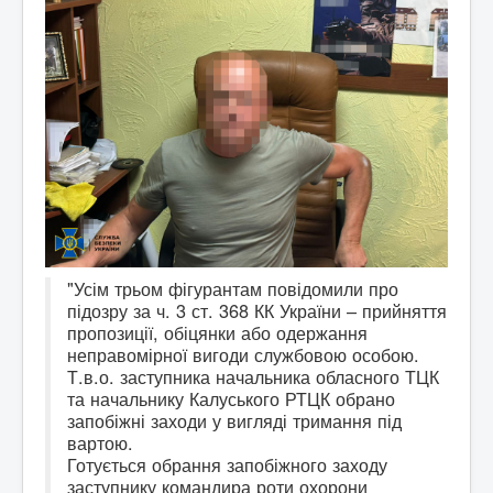
"Усім трьом фігурантам повідомили про
підозру за ч. 3 ст. 368 КК України – прийняття
пропозиції, обіцянки або одержання
неправомірної вигоди службовою особою.
Т.в.о. заступника начальника обласного ТЦК
та начальнику Калуського РТЦК обрано
запобіжні заходи у вигляді тримання під
вартою.
Готується обрання запобіжного заходу
заступнику командира роти охорони