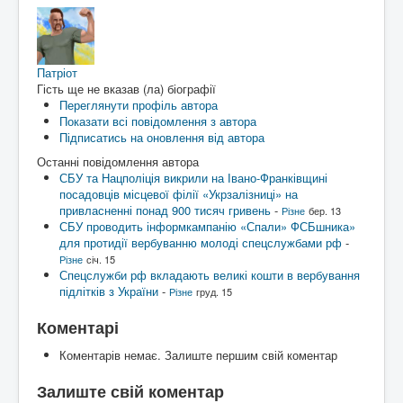
Патріот
Гість ще не вказав (ла) біографії
Переглянути профіль автора
Показати всі повідомлення з автора
Підписатись на оновлення від автора
Останні повідомлення автора
СБУ та Нацполіція викрили на Івано-Франківщині
посадовців місцевої філії «Укрзалізниці» на
привласненні понад 900 тисяч гривень
-
Різне
бер. 13
СБУ проводить інформкампанію «Спали» ФСБшника»
для протидії вербуванню молоді спецслужбами рф
-
Різне
січ. 15
Спецслужби рф вкладають великі кошти в вербування
підлітків з України
-
Різне
груд. 15
Коментарі
Коментарів немає. Залиште першим свій коментар
Залиште свій коментар