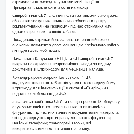
отримували штрихкод та уникали мобілізації на
Прикарпатті, могла сягати сотні на місяць.
Співробітники СБУ та слідчі поліції затримали виконувача
обов’язків заступника начальника обласного центру
комплектування «на гарячому» під час отримання ним
одного з грошових траншів хабаря.
Посадовець отримав його за виготовлення військово-
облікових документів двом мешканцям Косівського району,
які підлягають мобілізації.
Начальника Калуського РТЦК та СП співробітники СБУ
викрили на отриманні неправомірної вигоди за видачу
документів зі штрихкодом для мешканців Калуша.
Командира роти охорони Калуського РТЦК
задокументовано на хабарі від ухилянта за видачу йому
штрихкоду для ідентифікації в системі «Оберіг», без
подальшої мобілізації до ЗСУ.
Загалом співробітники СБУ та поліції провели 18 обшуків у
службових кабінетах, помешканнях та автомобілях
фігурантів. Під час них виявили документальні матеріали,
які підтверджують протиправну діяльність фігурантів;
мобільні телефони; транспортні засоби, які
використовувалися для вчинення злочину.