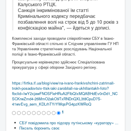
Калуського РТЦК.
Санкція інкримінованої їм статті
Кримінального кодексу передбачає
позбавлення волі на строк від 5 до 10 років з
конфіскацією майна", — йдеться у дописі.
Комплексні заходи проводили співробітники СБУ в Івано-
Франківській області спільно зі Слідчим управлінням ГУ НП
та Управлінням стратегічних розслідувань Національної
поліції в Івано-Франківській області.
Процесуальне керівництво здійснює Спеціалізована
прокуратура у сфері оборони Західного регіону.
https://firtka.if.ua/blog/view/na-ivano-frankivshchini-zatrimali-
trokh-posadovtsiv-ttsk-iaki-zarobliali-na-ukhiliantakh-foto?
fbclid=IwY2xjawFNOSFleHRuA2FlbQIxMQABHdEv0nDd1_NC
SCKrwZmd4-26MmO2akO9TxRNDnQXL3t8CpuD7S-
41wvEvg_aem_KDLrhTYrYWqsPG4pzKWRoQ
1
СБУ повідомила про підозру путінському «куратору» ...
Піксель боронить своє