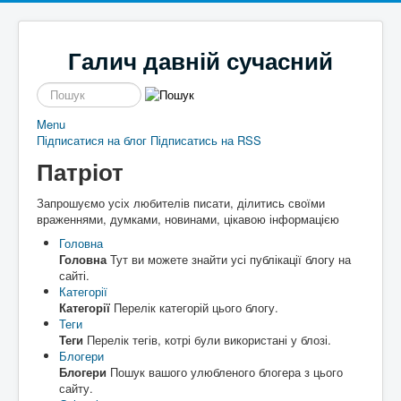
Галич давній сучасний
пошук
Menu
Підписатися на блог
Новини
Галицькі байки
Підписатись на RSS
Політика
Місцеві перипетії
Патріот
Економіка
І сміх і сЛьози
Історі
Кримінал
Так сі не робе
я
Запрошуємо усіх любителів писати, ділитись своїми
Наше місто
Чим жиє
Галич
враженнями, думками, новинами, цікавою інформацією
Спорт
То сила
а
Екск
Культура
Файно є
урс в
Головна
Афіша
Шо там у клубі
мину
Головна
Тут ви можете знайти усі публікації блогу на
Волонтерство
Час для інших
ле
сайті.
Наш край
Пльотки районні
Категорії
Надзвичайні події
Шо сі стало
Туриз
Категорії
Перелік категорій цього блогу.
Постаті
Хто там
м
Де
Теги
Історичні
погул
Теги
Перелік тегів, котрі були використані у блозі.
Художники
яти
Блогери
Письменники
Блогери
Пошук вашого улюбленого блогера з цього
Діячі
Блоги
сайту.
Постаті війни
Галиц