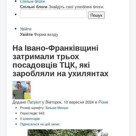
Спільні блоги
Архітектура
ькі
Спільні блоги
Знайдіть свої улюблені блоги.
Відео
писак
Пошук
Події
Коли то було
и
Історична мандрівка
Історія сіл
Онлайн трансляції
Дивимосі разом
Воло
Увійти
Відео
Погляд згори
нтерс
Увійти
Форма входу
Додати блог
Любителям писанини
ький
Галицькі рагулі
Знайомство з "князьками"
проек
На Івано-Франківщині
Наболіле
Піднімаємо проблеми
т
"Гал
затримали трьох
Роздуми за кавою
Мрії та спогади
ич
Різне
Різнокаліберно
давні
посадовців ТЦК, які
Порадник
Як то ся робит
й
сучасний"
заробляли на ухилянтах
Галичфест
Фестивалимо
Контакти
Гукніть
Додано
Патріот
у
Вівторок, 10 вересня 2024
в
Різне
Розмір шрифту:
Більше
Менше
Переглядів: 643
0 коментарів
Підписатися на цей запис