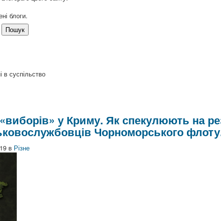
ні блоги.
Пошук
і в суспільство
 «виборів» у Криму. Як спекулюють на ре
ьковослужбовців Чорноморського флоту
19
в
Різне