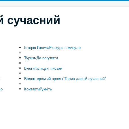
й сучасний
Історія Галича
Екскурс в минуле
Туризм
Де погуляти
Блоги
Галицькі писаки
х
Волонтерський проект
"Галич давній сучасний"
ло
Контакти
Гукніть