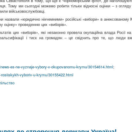
фіка Севастополя в тому, що ще є Чорноморський флот, де наголошують,
иця. Тому ми сьогодні можемо робити тільки відносні оцінки ‒ з огляд
овили військовослужбовці.
їни назвали «юридично нікчемними» російські «вибори» в анексованому 
у оцінку» проведенню цих «виборів».
льтатів цих «виборів», які незаконно провела окупаційна влада Росії н
альсифікації і тиск на громадян ‒ це свідчить про те, що люди в
a/news-es-ne-vyznaje-vybory-v-okupovanomu-krymu/30154614.html
;
k-rosiiskykh-vyboriv-u-krymu/30155422.html
пільство
 шлях до створення держави Україна!