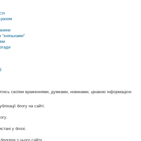
сіл
 разом
анини
 "князьками"
еми
погади
S
итись своїми враженнями, думками, новинами, цікавою інформацією
блікації блогу на сайті.
огу.
стані у блозі.
логера з цього сайту.