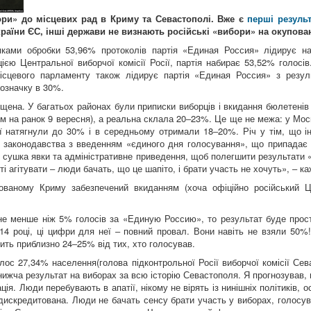
ори» до місцевих рад в Криму та Севастополі. Вже є
перші резуль
раїни ЄС, інші держави не визнають російські «вибори» на окупова
ками обробки 53,96% протоколів партія «Единая Россия» лідирує н
ією Центральної виборчої комісії Росії, партія набирає 53,52% голосі
ісцевого парламенту також лідирує партія «Единая Россия» з резул
означку в 30%.
щена. У багатьох районах були приписки виборців і вкидання бюлетенів 
м на ранок 9 вересня), а реальна склала 20‒23%. Це ще не межа: у Мос
 натягнули до 30% і в середньому отримали 18‒20%. Річ у тім, що інс
о законодавства з введенням «єдиного дня голосування», що припадає
ся сушка явки та адміністративне приведення, щоб полегшити результати
ті агітувати ‒ люди бачать, що це шапіто, і брати участь не хочуть», ‒ 
ваному Криму забезпечений вкиданням (хоча офіційно російський ЦВ
не менше ніж 5% голосів за «Единую Россию», то результат буде прос
2014 році, ці цифри для неї ‒ повний провал. Вони навіть не взяли 50%!
вить приблизно 24‒25% від тих, хто голосував.
лос 27,34% населення(голова підконтрольної Росії виборчої комісії Се
нижча результат на виборах за всю історію Севастополя. Я прогнозував,
ія. Люди перебувають в апатії, нікому не вірять із нинішніх політиків, 
 дискредитована. Люди не бачать сенсу брати участь у виборах, голосува