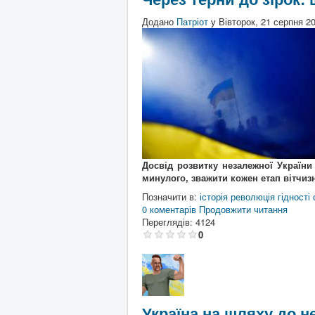
Додано
Патріот
у
Вівторок, 21 серпня 2
Досвід розвитку незалежної України
минулого, зважити кожен етап вітчизн
Позначити в:
історія
революція гідності
0 коментарів
Продовжити читання
Переглядів: 4124
0
Україна на шляху до н