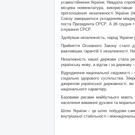
усамостійнення України. Невдала спроб
місцева номенклатура, використавши 
проголошення незалежності України 2
Союзу завершилося укладенням міждержа
поста Президента СРСР. А 26 грудня 1
існування СРСР.
Здобувши незалежність, народ України 
Прийняття Основного Закону стало д
важливіших гарантій її незалежності. Н
Незалежність нашої держави стала реа
українську мову, а відтак і за державу 
Відродження національної свідомості – 
соціально здорового суспільства. Збер
джерелом української державності, як
національного характеру.
Базовими рисами майбутнього мають ст
населення виважені духовні та моральні 
Шлях України – це шлях побудови само
внутрішньої стабільності і міжнаціональ