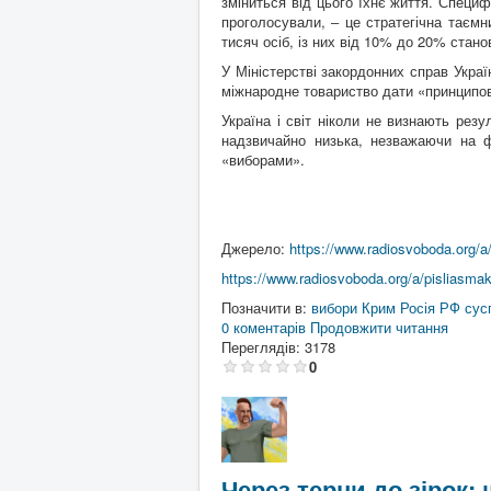
зміниться від цього їхнє життя. Специ
проголосували, ‒ це стратегічна таємн
тисяч осіб, із них від 10% до 20% стан
У Міністерстві закордонних справ Укра
міжнародне товариство дати «принципов
Україна і світ ніколи не визнають резу
надзвичайно низька, незважаючи на ф
«виборами».
Джерело:
https://www.radiosvoboda.org/
https://www.radiosvoboda.org/a/pisliasma
Позначити в:
вибори
Крим
Росія
РФ
сус
0 коментарів
Продовжити читання
Переглядів: 3178
0
Через терни до зірок: