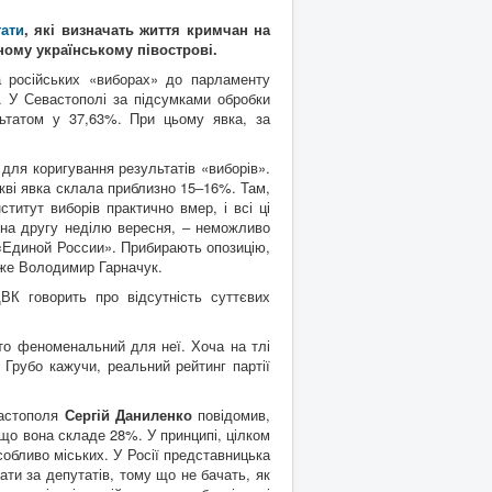
тати
, які визначать життя кримчан на
ному українському півострові.
а російських «виборах» до парламенту
в. У Севастополі за підсумками обробки
ьтатом у 37,63%. При цьому явка, за
для коригування результатів «виборів».
кві явка склала приблизно 15‒16%. Там,
титут виборів практично вмер, і всі ці
 на другу неділю вересня, ‒ неможливо
 «Единой России». Прибирають опозицію,
каже Володимир Гарначук.
К говорить про відсутність суттєвих
то феноменальний для неї. Хоча на тлі
 Грубо кажучи, реальний рейтинг партії
вастополя
Сергій Даниленко
повідомив,
 що вона складе 28%. У принципі, цілком
особливо міських. У Росії представницька
ти за депутатів, тому що не бачать, як