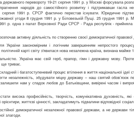
а державного перевороту 19-21 серпня 1991 р. у Москві форсувала розпа
прагнення народів до самостійного розвитку і підтримавши гасла н
4 серпня 1991 р. СРСР фактично перестав існувати. Юридичне підтв
вної угоди 8 грудня 1991 р. у Біловезькій Пущі. 25 грудня 1991 р. М
991 р. одна з палат Верховної Ради СРСР - Рада республік - прийнял
розпочав активну діяльність по створенню своєї демократичної правової
ля України закономірним і логічним завершенням непростого процес
а політичній карті світу з'явилася нова незалежна країна, визнана майже
льністю. Україна має свій герб, прапор, гімн і державну мову. Проте
– ще триває.
складний і багатоступеневий процес втілення в життя національної ідеї 
егти незалежність, збудувати міцну державу – наш святий обов’язок п
і залишили нам у спадок любов до Батьківщини, вивірені часом і випро
ати висока професійність, творчість, комунікативна духовність, які
орієнтири, життєві цінності, закладатимуть підвалини відповідної соціал
стійної демократичної незалежної правової держави, а не держави тіл
ної злагоди.