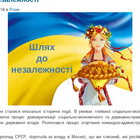
018
в
Різне
ні сталися епохальні історичні події. В умовах глибокої соціально-екон
иток процес демократизації соціально-економічного та державно-пра
ни державної влади. Розпочався процес згортання командно-адміністр
(розпад СРСР, боротьба за владу в Москві), що ані союзний, ані росій