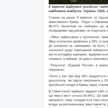
8 вересня відбулися російські «виб
найближче майбутнє. Україна, США, к
Станом на ранок 9 вересня за підсум
анексованого Криму. Згідно з інформац
98,37% бюлетенів на «виборах» до м
попередніми підсумками, не подолала п
«Явка, зафіксована у протоколах, зави
Явку оголосили приблизно у 29% (стано
де контролю за «виборами» не було, її
технології щодо коригування виборчог
вести агітаційну кампанію, відбуваєть
знімають із виборів, не дають можливос
Результат «Единой России» в анексо
порушень).
«Коли у вас при явці 28% вкидається 
результатів, які партія показувала у 
(російської) влади в Криму зараз стано
В Севастополі прийшло віддати свій го
що явка в місті склала 29,05%). Це най
зрозуміло, чому складається така ситуац
влада на регіональному рівні повністю