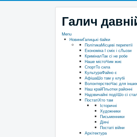
Галич давні
Menu
Новини
Галицькі байки
Політика
Місцеві перипетії
Економіка
І сміх і сЛьози
Кримінал
Так сі не робе
Наше місто
Чим жиє
Спорт
То сила
Культура
Файно є
Афіша
Шо там у клубі
Волонтерство
Час для інши
Наш край
Пльотки районні
Надзвичайні події
Шо сі ста
Постаті
Хто там
Історичні
Художники
Письменники
Діячі
Постаті війни
Архітектура