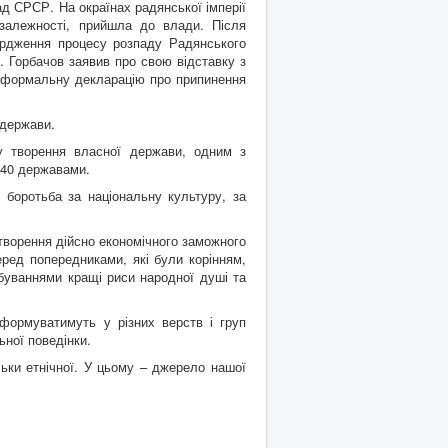
д СРСР. На окраїнах радянської імперії
езалежності, прийшла до влади. Після
ердження процесу розпаду Радянського
. Горбачов заявив про свою відставку з
а формальну декларацію про припинення
 держави.
у творення власної держави, одним з
 140 державами.
 боротьба за національну культуру, за
створення дійсно економічного заможного
еред попередниками, які були корінням,
буваннями кращі риси народної душі та
 формуватимуть у різних верств і груп
ьної поведінки.
ьки етнічної. У цьому – джерело нашої