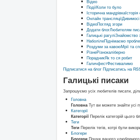
Відео
Події
Коли то було
Історична мандрівка
Історія 
Онлайн трансляції
Дивимосі
Відео
Погляд згори
Додати блог
Любителям пис
Галицькі рагулі
Знайомство з
Наболіле
Піднімаємо пробл
Роздуми за кавою
Мрії та с
Різне
Різнокаліберно
Порадник
Як то ся робит
Галичфест
Фестивалимо
Підписатися на блог
Підписатись на RS
Галицькі писаки
Запрошуємо усіх любителів писати, діл
Головна
Головна
Тут ви можете знайти усі пу
Категорії
Категорії
Перелік категорій цього бл
Теги
Теги
Перелік тегів, котрі були викори
Блогери
Блогери
Пошук вашого улюбленого б