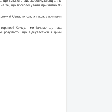
 що кількість військовослужбовців, які
у на те, що проголосували приблизно 90
Криму й Севастополі, а також закликали
а території Криму. І ми бачимо, що явка
же розуміють, що відбувається з цими