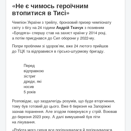
«Не є чимось героїчним
втопитися в Тисі»
Чемпіон України з трейлу, бронзовий призер чемпіонату
світу з бігу на 24 години
Андрій Ткачук
з позивним
«Бродяга» спершу став на захист країни у 2014 році,
а потім приєднався до Сил оборони у 2022-му.
Попри проблеми зі здоров’ям, вже 24 лютого прийшов
до ТЦК та відправився в гірсько-штурмову бригаду.
Перед
відправкою
зістриг
дреди, які
носив
5 років
Розповідає, що заздалегідь розумів, що буде вторгнення,
тому був готовий до цього. Вже 6 березня на Запоріжжі
зазнав поранення. Але згодом повернувся у стрій. Воював
до березня 2023 року. А далі вимушений був піти
на лікування.
«Робота мого серця все погіршувалася й погіршувалася,