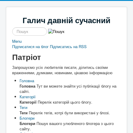
Галич давній сучасний
пошук
Menu
Підписатися на блог
Новини
Галицькі байки
Підписатись на RSS
Політика
Місцеві перипетії
Патріот
Економіка
І сміх і сЛьози
Історі
Кримінал
Так сі не робе
я
Запрошуємо усіх любителів писати, ділитись своїми
Наше місто
Чим жиє
Галич
враженнями, думками, новинами, цікавою інформацією
Спорт
То сила
а
Екск
Культура
Файно є
урс в
Головна
Афіша
Шо там у клубі
мину
Головна
Тут ви можете знайти усі публікації блогу на
Волонтерство
Час для інших
ле
сайті.
Наш край
Пльотки районні
Категорії
Надзвичайні події
Шо сі стало
Туриз
Категорії
Перелік категорій цього блогу.
Постаті
Хто там
м
Де
Теги
Історичні
погул
Теги
Перелік тегів, котрі були використані у блозі.
Художники
яти
Блогери
Письменники
Блогери
Пошук вашого улюбленого блогера з цього
Діячі
Блоги
сайту.
Постаті війни
Галиц