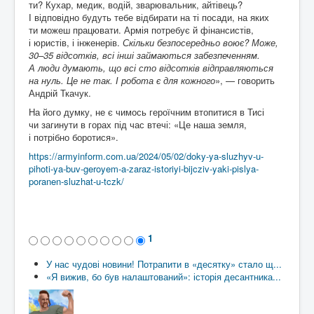
ти? Кухар, медик, водій, зварювальник, айтівець?
І відповідно будуть тебе відбирати на ті посади, на яких
ти можеш працювати. Армія потребує й фінансистів,
і юристів, і інженерів.
Скільки безпосередньо воює? Може,
30
–
35 відсотків, всі інші займаються забезпеченням.
А люди думають, що всі сто відсотків відправляються
на нуль. Це не так. І робота є для кожного
», — говорить
Андрій Ткачук.
На його думку, не є чимось героїчним втопитися в Тисі
чи загинути в горах під час втечі: «Це наша земля,
і потрібно боротися».
https://armyinform.com.ua/2024/05/02/doky-ya-sluzhyv-u-
pihoti-ya-buv-geroyem-a-zaraz-istoriyi-bijcziv-yaki-pislya-
poranen-sluzhat-u-tczk/
1
У нас чудові новини! Потрапити в «десятку» стало щ...
«Я вижив, бо був налаштований»: історія десантника...