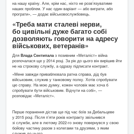
на нашу країну. Але, крім нас, ніхто не розв’язуватиме
наших проблем. У нас один варіант — або виграти, або
програти», — додає військовослужбовець.
«Треба мати сталеві нерви,
бо цивільні дуже багато собі
дозволяють говорити на адресу
військових, ветеранів»
Для
Влада Сентипала
з позивним «Металіст» війна
розпочалася ще у 2014 році. За рік до цього він вирішив йти
не на строкову службу, а одразу підписати контракт.
«Мене завжди приваблювала ратна справа, дід був
військовим, служив у танковому полку. Хотів спробувати
цю справу. На мою думку, кожен чоловік має хоча б
спробувати бути військовим. Відчути на собі», —
розповідає «Металіст».
Перше поранення дістав ще під час боїв за Дебальцеве
у 2015 році. Після п’яти років контракту звільнився
зі служби, але в лютому 2022-го знову повернувся у свою
бойову частину разом з колегами та друзями, з яким
служив до цього.