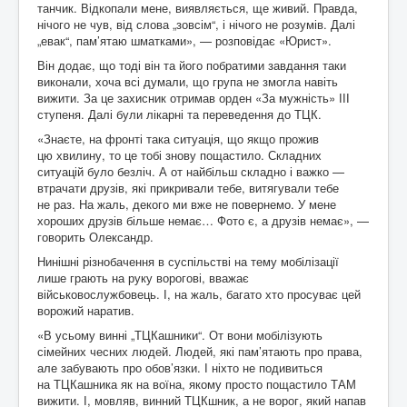
танчик. Відкопали мене, виявляється, ще живий. Правда,
нічого не чув, від слова „зовсім“, і нічого не розумів. Далі
„евак“, пам’ятаю шматками», — розповідає «Юрист».
Він додає, що тоді він та його побратими завдання таки
виконали, хоча всі думали, що група не змогла навіть
вижити. За це захисник отримав орден «За мужність» ІІІ
ступеня. Далі були лікарні та переведення до ТЦК.
«Знаєте, на фронті така ситуація, що якщо прожив
цю хвилину, то це тобі знову пощастило. Складних
ситуацій було безліч. А от найбільш складно і важко —
втрачати друзів, які прикривали тебе, витягували тебе
не раз. На жаль, декого ми вже не повернемо. У мене
хороших друзів більше немає… Фото є, а друзів немає», —
говорить Олександр.
Нинішні різнобачення в суспільстві на тему мобілізації
лише грають на руку ворогові, вважає
військовослужбовець. І, на жаль, багато хто просуває цей
ворожий наратив.
«В усьому винні „ТЦКашники“. От вони мобілізують
сімейних чесних людей. Людей, які пам’ятають про права,
але забувають про обов’язки. І ніхто не подивиться
на ТЦКашника як на воїна, якому просто пощастило ТАМ
вижити. І, мовляв, винний ТЦКшник, а не ворог, який напав