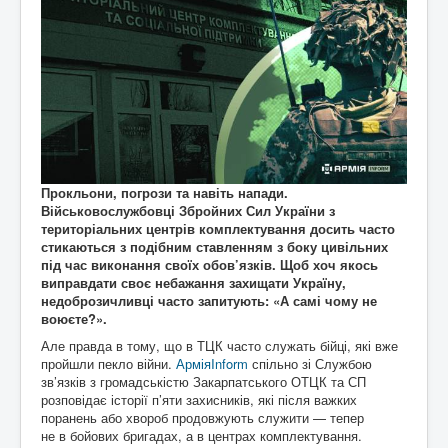
Прокльони, погрози та навіть напади.
Військовослужбовці Збройних Сил України з
територіальних центрів комплектування досить часто
стикаються з подібним ставленням з боку цивільних
під час виконання своїх обов’язків. Щоб хоч якось
виправдати своє небажання захищати Україну,
недоброзичливці часто запитують: «А самі чому не
воюєте?».
Але правда в тому, що в ТЦК часто служать бійці, які вже
пройшли пекло війни.
АрміяInform
спільно зі Службою
зв’язків з громадськістю Закарпатського ОТЦК та СП
розповідає історії п’яти захисників, які після важких
поранень або хвороб продовжують служити — тепер
не в бойових бригадах, а в центрах комплектування.