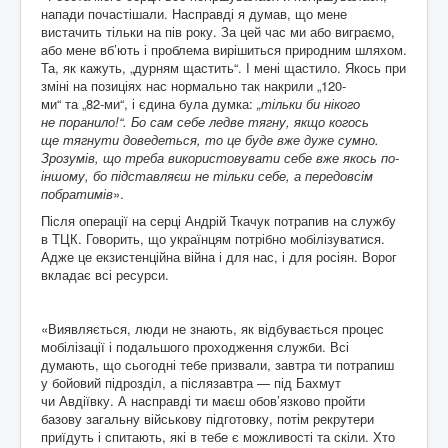
напади почастішали. Насправді я думав, що мене
вистачить тільки на пів року. За цей час ми або виграємо,
або мене вб’ють і проблема вирішиться природним шляхом.
Та, як кажуть, „дурням щастить“. І мені щастило. Якось при
зміні на позиціях нас нормально так накрили „120-
ми“ та „82-ми“, і єдина була думка:
„тільки би нікого
не поранило!“. Бо сам себе ледве тягну, якщо когось
ще тягнути доведеться, то це буде вже дуже сумно.
Зрозумів, що треба використовувати себе вже якось по-
іншому, бо підставляєш не тільки себе, а передовсім
побратимів
».
Після операції на серці Андрій Ткачук потрапив на службу
в ТЦК. Говорить, що українцям потрібно мобілізуватися.
Адже це екзистенційна війна і для нас, і для росіян. Ворог
вкладає всі ресурси.
«Виявляється, люди не знають, як відбувається процес
мобілізації і подальшого проходження служби. Всі
думають, що сьогодні тебе призвали, завтра ти потрапиш
у бойовий підрозділ, а післязавтра — під Бахмут
чи Авдіївку. А насправді ти маєш обов’язково пройти
базову загальну військову підготовку, потім рекрутери
приїдуть і спитають, які в тебе є можливості та скіли. Хто