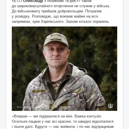
та СП
Олександр
з позивним «Юрист» також
до широкомасштабного вторгнення не служив у війську.
До військкомату прийшов добровольцем. Потрапив
у розвідку. Розповідає, що воював майже на всіх
напрямках, крім Харківського. Зазнав кількох поранень.
«Вперше — ми підірвалися на міні. Важка контузія.
Оскільки пацани у нас всі красені, то швидко відкопалися
і пішли далі. Вдруге — нас виявили, і по нас відпрацював