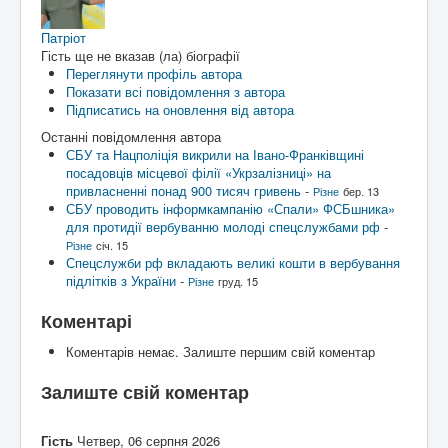
Патріот
Гість ще не вказав (ла) біографії
Переглянути профіль автора
Показати всі повідомлення з автора
Підписатись на оновлення від автора
Останні повідомлення автора
СБУ та Нацполіція викрили на Івано-Франківщині
посадовців місцевої філії «Укрзалізниці» на
привласненні понад 900 тисяч гривень
-
Різне
бер. 13
СБУ проводить інформкампанію «Спали» ФСБшника»
для протидії вербуванню молоді спецслужбами рф
-
Різне
січ. 15
Спецслужби рф вкладають великі кошти в вербування
підлітків з України
-
Різне
груд. 15
Коментарі
Коментарів немає. Залиште першим свій коментар
Залиште свій коментар
Гість
Четвер, 06 серпня 2026