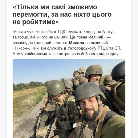
«Тільки ми самі зможемо
перемогти, за нас ніхто цього
не робитиме»
«Часто чую міф: ніби в ТЦК служать хлопці по блату,
за гроші, які нічого не бачили. Це повна маячня!» —
розповідає головний сержант
Микола
на позивний
«Ніксон». Нині він служить в Ужгородському РТЦК та СП.
Але у «військкомат» він потрапив із бойового підрозділу.