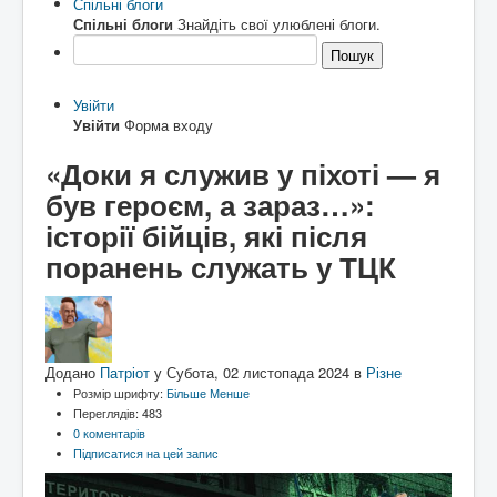
Спільні блоги
Архітектура
ькі
Спільні блоги
Знайдіть свої улюблені блоги.
Відео
писак
Пошук
Події
Коли то було
и
Історична мандрівка
Історія сіл
Онлайн трансляції
Дивимосі разом
Воло
Увійти
Відео
Погляд згори
нтерс
Увійти
Форма входу
Додати блог
Любителям писанини
ький
Галицькі рагулі
Знайомство з "князьками"
проек
«Доки я служив у піхоті — я
Наболіле
Піднімаємо проблеми
т
"Гал
був героєм, а зараз…»:
Роздуми за кавою
Мрії та спогади
ич
Різне
Різнокаліберно
давні
історії бійців, які після
Порадник
Як то ся робит
й
сучасний"
поранень служать у ТЦК
Галичфест
Фестивалимо
Контакти
Гукніть
Додано
Патріот
у
Субота, 02 листопада 2024
в
Різне
Розмір шрифту:
Більше
Менше
Переглядів: 483
0 коментарів
Підписатися на цей запис