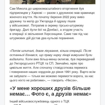
Сам Микола до широкомасштабного вторгнення був
підприємцем у Харкові — разом з дружиною мав крамницю
жіночого взуття. На початку березня 2022 року вивіз
дружину та матір до Ужгорода й одразу пішов
у військкомат. Потрапив в окрему гірсько-штурмову
бригаду. Далі були бої на Донбасі, а згодом участь
в операції зі звільнення Херсонщини. Саме там під час
штурмових дій дістав два кульові поранення.
«
Потім шпиталі, довге лікування, кілька операцій. Після
останньої дізнався, що праву нирку лікарі вимушені були
видалити
. Коли вже більш-менш оклигав, був переведений
до Ужгородського РТЦК та СП. Звичайно, мрію про
цивільне життя. Але спочатку стовідсоткова перемога
і повернення наших кордонів до рівня 1991 року. Варто всім
не забувати — тільки ми можемо перемогти ворога, за нас
цього ніхто не робитиме», — говорить «Ніксон».
«У мене хороших друзів більше
немає… Фото є, а друзів немає»
Інший військовослужбовець одного з ТЦК