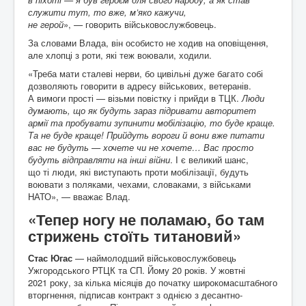
служити тут, то вже, м’яко кажучи,
не герой
»,
—
говорить військовослужбовець.
За словами Влада, він особисто не ходив на оповіщення,
але хлопці з роти, які теж воювали, ходили.
«Треба мати сталеві нерви, бо цивільні дуже багато собі
дозволяють говорити в адресу військових, ветеранів.
А вимоги прості — візьми повістку і прийди в ТЦК.
Люди
думають, що як будуть зараз підривати авторитет
армії та пробувати зупинити мобілізацію, то буде краще.
Та не буде краще! Прийдуть вороги й вони вже питати
вас не будуть — хочете чи не хочете… Вас просто
будуть відправляти на інші війни
. І є великий шанс,
що ті люди, які виступають проти мобілізації, будуть
воювати з поляками, чехами, словаками, з військами
НАТО», — вважає Влад.
«Тепер ногу не поламаю, бо там
стрижень стоїть титановий»
Стас Югас
— наймолодший військовослужбовець
Ужгородського РТЦК та СП. Йому 20 років. У жовтні
2021 року, за кілька місяців до початку широкомасштабного
вторгнення, підписав контракт з однією з десантно-