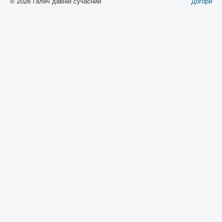
© 2026 Галич давній сучасний
Догори