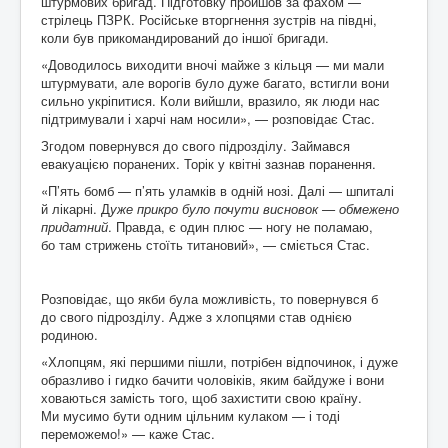
штурмових бригад. Підготовку пройшов за фахом —
стрілець ПЗРК. Російське вторгнення зустрів на півдні,
коли був прикомандирований до іншої бригади.
«Доводилось виходити вночі майже з кільця — ми мали
штурмувати, але ворогів було дуже багато, встигли вони
сильно укріпитися. Коли вийшли, вразило, як люди нас
підтримували і харчі нам носили», — розповідає Стас.
Згодом повернувся до свого підрозділу. Займався
евакуацією поранених. Торік у квітні зазнав поранення.
«П’ять бомб — п’ять уламків в одній нозі. Далі — шпиталі
й лікарні. Д
уже прикро було почути висновок — обмежено
придатний
. Правда, є один плюс — ногу не поламаю,
бо там стрижень стоїть титановий», — сміється Стас.
Розповідає, що якби була можливість, то повернувся б
до свого підрозділу. Адже з хлопцями став однією
родиною.
«Хлопцям, які першими пішли, потрібен відпочинок, і дуже
образливо і гидко бачити чоловіків, яким байдуже і вони
ховаються замість того, щоб захистити свою країну.
Ми мусимо бути одним цільним кулаком — і тоді
переможемо!» — каже Стас.