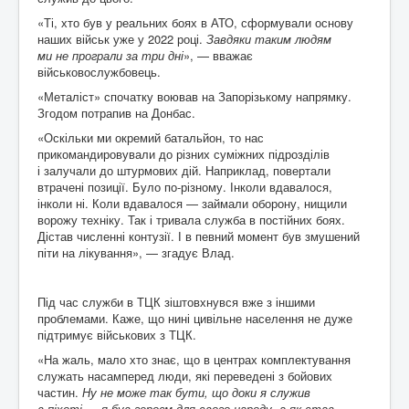
«Ті, хто був у реальних боях в АТО, сформували основу
наших військ уже у 2022 році.
Завдяки таким людям
ми не програли за три дні
», — вважає
військовослужбовець.
«Металіст» спочатку воював на Запорізькому напрямку.
Згодом потрапив на Донбас.
«Оскільки ми окремий батальйон, то нас
прикомандировували до різних суміжних підрозділів
і залучали до штурмових дій. Наприклад, повертали
втрачені позиції. Було по-різному. Інколи вдавалося,
інколи ні. Коли вдавалося — займали оборону, нищили
ворожу техніку. Так і тривала служба в постійних боях.
Дістав численні контузії. І в певний момент був змушений
піти на лікування», — згадує Влад.
Під час служби в ТЦК зіштовхнувся вже з іншими
проблемами. Каже, що нині цивільне населення не дуже
підтримує військових з ТЦК.
«На жаль, мало хто знає, що в центрах комплектування
служать насамперед люди, які переведені з бойових
частин.
Ну не може так бути, що доки я служив
в піхоті — я був героєм для свого народу, а як став