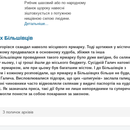
Рябчик шаховий або по народному
збанок щороку навесні
зіштовхується з потужною
нищівною силою людини.
Детальніше...
іх Більшівців
озгорівся скандал навколо місцевого ярмарку. Тоді щотижня у містеч
кому продавалася в основному худоба, збіжжя та інша
Більшівцям проведення такого ярмарку було дуже вигідне, бо селя
 ньому, і ці гроші йшли до міського бюджету. Сусідній Галич натомі
 ярмарком, але при цьому був багатшим містом. І до Більшівців з
сім і кожному розповідали, що ярмарку в Більшівцях більше не буде
 Галича. Висловлювалися підозри, що цих «шпигунів» заслала галиц
шні чиновники часто відмовляли селянам у видачі паспортів на худ
. Як зазначала преса, такі дії були не лише непорядними та супере
могли понести за собою покарання за законом.
З поличок архівів