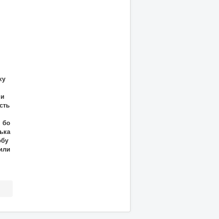
ку
ни
сть
, бо
ька
обу
чили