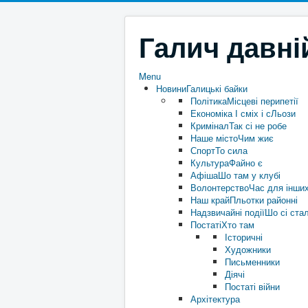
Галич давні
Menu
Новини
Галицькі байки
Політика
Місцеві перипетії
Економіка
І сміх і сЛьози
Кримінал
Так сі не робе
Наше місто
Чим жиє
Спорт
То сила
Культура
Файно є
Афіша
Шо там у клубі
Волонтерство
Час для інши
Наш край
Пльотки районні
Надзвичайні події
Шо сі ста
Постаті
Хто там
Історичні
Художники
Письменники
Діячі
Постаті війни
Архітектура