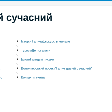
й сучасний
Історія Галича
Екскурс в минуле
Туризм
Де погуляти
Блоги
Галицькі писаки
х
Волонтерський проект
"Галич давній сучасний"
ло
Контакти
Гукніть