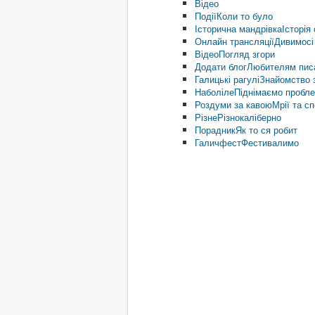
Відео
Події
Коли то було
Історична мандрівка
Історія 
Онлайн трансляції
Дивимосі
Відео
Погляд згори
Додати блог
Любителям пис
Галицькі рагулі
Знайомство з
Наболіле
Піднімаємо пробл
Роздуми за кавою
Мрії та с
Різне
Різнокаліберно
Порадник
Як то ся робит
Галичфест
Фестивалимо