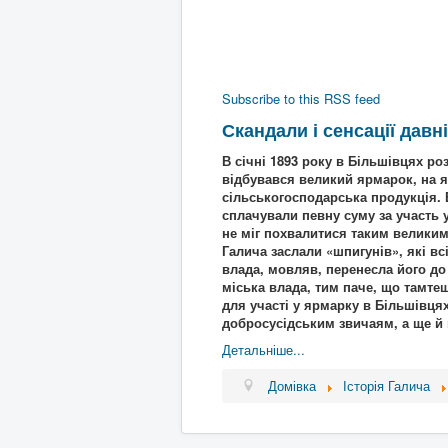
Subscribe to this RSS feed
Скандали і сенсації давн
В січні 1893 року в Більшівцях р
відбувався великий ярмарок, на я
сільськогосподарська продукція. 
сплачували певну суму за участь у
не міг похвалитися таким великим
Галича заслали «шпигунів», які в
влада, мовляв, перенесла його до
міська влада, тим паче, що тамте
для участі у ярмарку в Більшівцях
добросусідським звичаям, а ще й 
Детальніше...
Домівка
Історія Галича