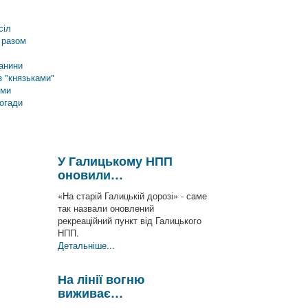
сіл
 разом
анини
 "князьками"
еми
погади
У Галицькому НПП
оновили…
«На старій Галицькій дорозі» - саме
так назвали оновлений
рекреаційний пункт від Галицького
НПП.
Детальніше...
На лінії вогню
виживає…