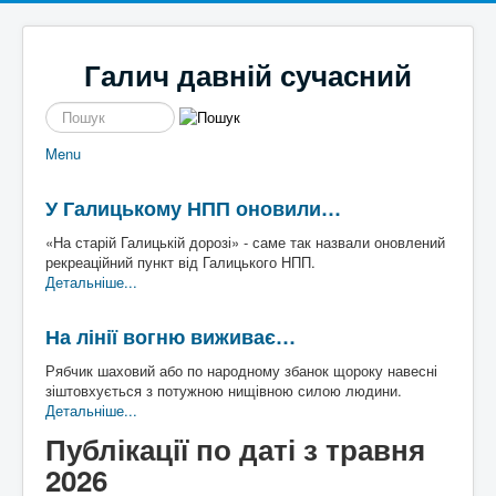
Галич давній сучасний
пошук
Menu
Новини
Галицькі байки
Політика
Місцеві перипетії
У Галицькому НПП оновили…
Економіка
І сміх і сЛьози
Історі
Кримінал
Так сі не робе
я
«На старій Галицькій дорозі» - саме так назвали оновлений
Наше місто
Чим жиє
Галич
рекреаційний пункт від Галицького НПП.
Спорт
То сила
а
Екск
Детальніше...
Культура
Файно є
урс в
Афіша
Шо там у клубі
мину
На лінії вогню виживає…
Волонтерство
Час для інших
ле
Наш край
Пльотки районні
Рябчик шаховий або по народному збанок щороку навесні
Надзвичайні події
Шо сі стало
Туриз
зіштовхується з потужною нищівною силою людини.
Постаті
Хто там
м
Де
Детальніше...
Історичні
погул
Художники
яти
Публікації по даті з травня
Письменники
2026
Діячі
Блоги
Постаті війни
Галиц