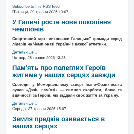
Архітектура
ькі
Subscribe to this RSS feed
Відео
писак
П'ятниця, 29 травня 2026 13:07
Події
Коли то було
и
У Галичі росте нове покоління
Історична мандрівка
Історія сіл
Онлайн трансляції
Дивимосі разом
Воло
чемпіонів
Відео
Погляд згори
нтерс
Додати блог
Любителям писанини
ький
Спортивний гарт: вихованки Галицької громади серед
Галицькі рагулі
Знайомство з "князьками"
проек
лідерів на Чемпіонаті України з важкої атлетики.
Наболіле
Піднімаємо проблеми
т
"Гал
Детальніше...
Роздуми за кавою
Мрії та спогади
ич
Четвер, 28 травня 2026 13:28
Різне
Різнокаліберно
давні
Порадник
Як то ся робит
й
Пам’ять про полеглих Героїв
сучасний"
житиме у наших серцях завжди
Галичфест
Фестивалимо
Контакти
Гукніть
Сьогодні у Меморіальному сквері Івано-Франківська
лунав «Дзвін пам’яті» — символ скорботи, болю та
вдячності за Героїв, які віддали своє життя за Україну.
Детальніше...
Середа, 27 травня 2026 15:07
Земля предків озивається в
наших серцях