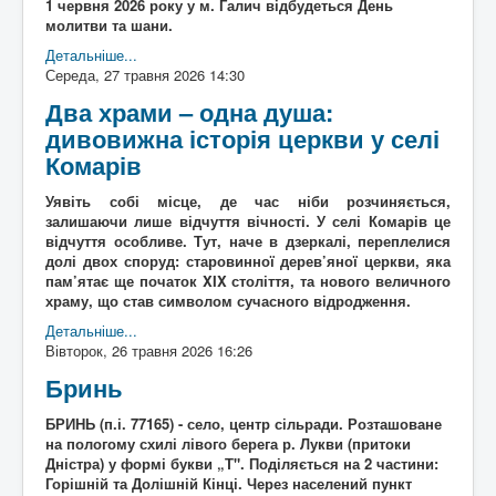
1 червня 2026 року у м. Галич відбудеться День
молитви та шани.
Детальніше...
Середа, 27 травня 2026 14:30
Два храми – одна душа:
дивовижна історія церкви у селі
Комарів
Уявіть собі місце, де час ніби розчиняється,
залишаючи лише відчуття вічності. У селі Комарів це
відчуття особливе. Тут, наче в дзеркалі, переплелися
долі двох споруд: старовинної дерев’яної церкви, яка
пам’ятає ще початок XIX століття, та нового величного
храму, що став символом сучасного відродження.
Детальніше...
Вівторок, 26 травня 2026 16:26
Бринь
БРИНЬ (п.і. 77165) - село, центр сільради. Розташоване
на пологому схилі лівого берега р. Лукви (притоки
Дністра) у формі букви „Т". Поділяється на 2 частини:
Горішній та Долішній Кінці. Через населений пункт