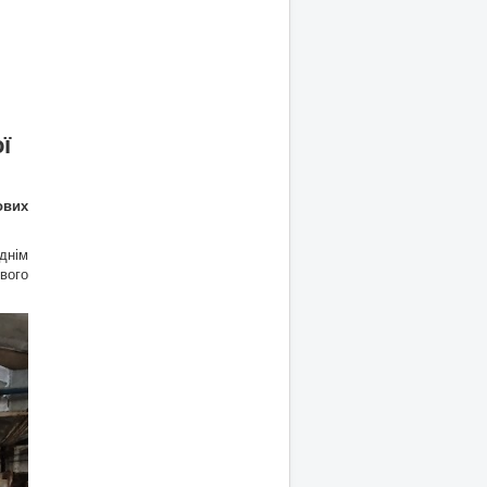
ї
ових
днім
вого