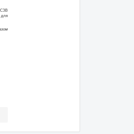
РСЗВ
 для
азом