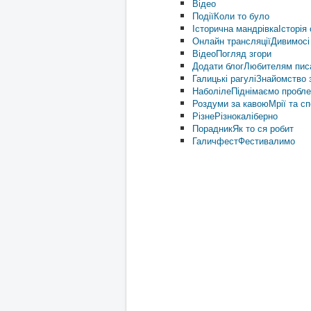
Відео
Події
Коли то було
Історична мандрівка
Історія 
Онлайн трансляції
Дивимосі
Відео
Погляд згори
Додати блог
Любителям пис
Галицькі рагулі
Знайомство з
Наболіле
Піднімаємо пробл
Роздуми за кавою
Мрії та с
Різне
Різнокаліберно
Порадник
Як то ся робит
Галичфест
Фестивалимо