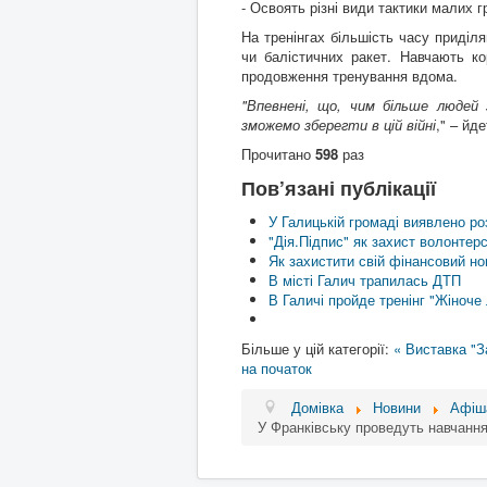
- Освоять різні види тактики малих г
На тренінгах більшість часу приділ
чи балістичних ракет. Навчають к
продовження тренування вдома.
"Впевнені, що, чим більше людей
зможемо зберегти в цій війні
," – йде
Прочитано
598
раз
Пов’язані публікації
У Галицькій громаді виявлено р
"Дія.Підпис" як захист волонтерс
Як захистити свій фінансовий н
В місті Галич трапилась ДТП
В Галичі пройде тренінг "Жіноче
Більше у цій категорії:
« Виставка "За
на початок
Домівка
Новини
Афіш
У Франківську проведуть навчання