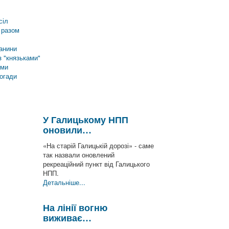
сіл
 разом
анини
 "князьками"
еми
погади
У Галицькому НПП
оновили…
«На старій Галицькій дорозі» - саме
так назвали оновлений
рекреаційний пункт від Галицького
НПП.
Детальніше...
На лінії вогню
виживає…