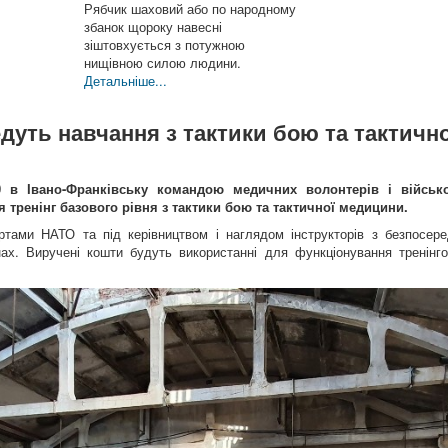
Рябчик шаховий або по народному
збанок щороку навесні
зіштовхується з потужною
нищівною силою людини.
Детальніше...
дуть навчання з тактики бою та тактично
0 в Івано-Франківську командою медичних волонтерів і військ
 тренінг базового рівня з тактики бою та тактичної медицини.
ртами НАТО та під керівництвом і наглядом інструкторів з безпосере
ах. Виручені кошти будуть використанні для функціонування тренінго