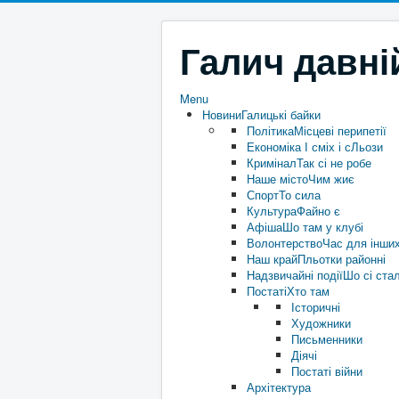
Галич давні
Menu
Новини
Галицькі байки
Політика
Місцеві перипетії
Економіка
І сміх і сЛьози
Кримінал
Так сі не робе
Наше місто
Чим жиє
Спорт
То сила
Культура
Файно є
Афіша
Шо там у клубі
Волонтерство
Час для інши
Наш край
Пльотки районні
Надзвичайні події
Шо сі ста
Постаті
Хто там
Історичні
Художники
Письменники
Діячі
Постаті війни
Архітектура