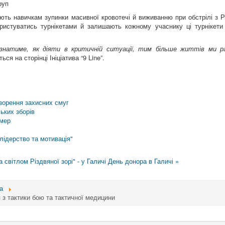
руп
яють навичкам зупинки масивної кровотечі й виживанню при обстрілі з 
ористуватись турнікетами й залишають кожному учаснику ці турнікети
 знатиме, як діяти в критичній ситуації, тим більше життів ми р
ться на сторінці Ініціатива “9 Line”.
озорення захисних смуг
ьких зборів
омер
 лідерство та мотивація"
 світлом Різдвяної зорі" - у Галичі
День донора в Галичі »
а
 з тактики бою та тактичної медицини