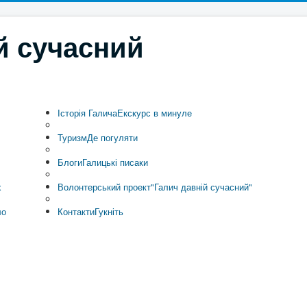
й сучасний
Історія Галича
Екскурс в минуле
Туризм
Де погуляти
Блоги
Галицькі писаки
х
Волонтерський проект
"Галич давній сучасний"
ло
Контакти
Гукніть