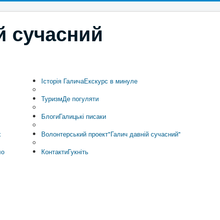
й сучасний
Історія Галича
Екскурс в минуле
Туризм
Де погуляти
Блоги
Галицькі писаки
х
Волонтерський проект
"Галич давній сучасний"
ло
Контакти
Гукніть