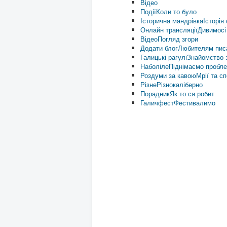
Відео
Події
Коли то було
Історична мандрівка
Історія 
Онлайн трансляції
Дивимосі
Відео
Погляд згори
Додати блог
Любителям пис
Галицькі рагулі
Знайомство з
Наболіле
Піднімаємо пробл
Роздуми за кавою
Мрії та с
Різне
Різнокаліберно
Порадник
Як то ся робит
Галичфест
Фестивалимо