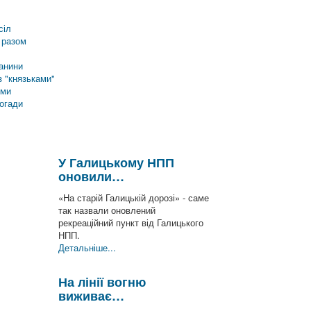
сіл
 разом
анини
 "князьками"
еми
погади
У Галицькому НПП
оновили…
«На старій Галицькій дорозі» - саме
так назвали оновлений
рекреаційний пункт від Галицького
НПП.
Детальніше...
На лінії вогню
виживає…