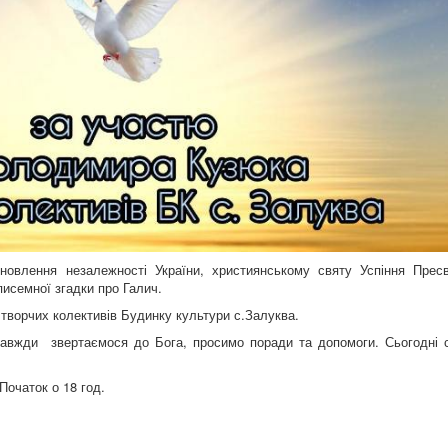
дновлення незалежності України, християнському святу Успіння Пресв
писемної згадки про Галич.
творчих колективів Будинку культури с.Залуква.
завжди звертаємося до Бога, просимо поради та допомоги. Сьогодні 
Початок о 18 год.