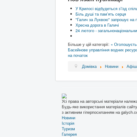
У Крилосі відбудеться з’їзд спі
Біль душі та пам’ять серця
"Галич за Луквою" запрошує на 
Хресна дорога в Галичі
24 лютого - загальнонаціональни
Більше у цій категорії:
« Оголошується
Басейнове управління водних ресурс
на початок
Домівка
Новини
Афіш
Усі права на авторські матеріали належ
Будь-яке використання матеріалів сайту
з активним гіперпосиланням на galych.c
Новини
Історія
Туризм
Галерея