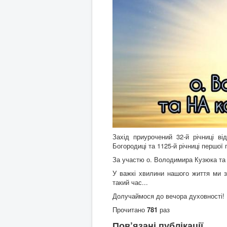
Захід приурочений 32-й річниці ві
Богородиці та 1125-й річниці першої 
За участю о. Володимира Кузюка та 
У важкі хвилини нашого життя ми 
такий час...
Долучаймося до вечора духовності! 
Прочитано
781
раз
Пов’язані публікації