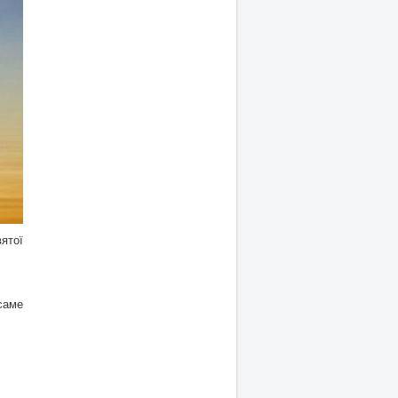
ятої
саме