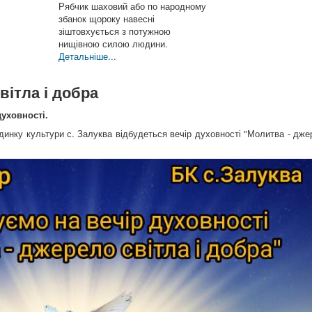
Рябчик шаховий або по народному
збанок щороку навесні
зіштовхується з потужною
нищівною силою людини.
Детальніше...
вітла і добра
духовності.
удинку культури с. Залуква відбудеться вечір духовності "Молитва - дж