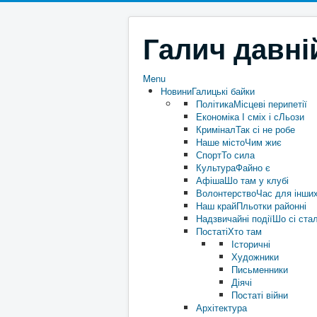
Галич давні
Menu
Новини
Галицькі байки
Політика
Місцеві перипетії
Економіка
І сміх і сЛьози
Кримінал
Так сі не робе
Наше місто
Чим жиє
Спорт
То сила
Культура
Файно є
Афіша
Шо там у клубі
Волонтерство
Час для інши
Наш край
Пльотки районні
Надзвичайні події
Шо сі ста
Постаті
Хто там
Історичні
Художники
Письменники
Діячі
Постаті війни
Архітектура