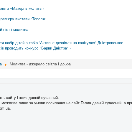
льноти «Матері в молитві»
прем'єру вистави "Тополя"
й піст і молитва
 набір дітей в табір ''Активне дозвілля на канікулах''
Дністровськое
ів проводить конкурс "Барви Дністра" »
а
Молитва - джерело світла і добра
ать сайту Галич давній сучасний.
 можливе лише за умови посилання на сайт Галич давній сучасний, а при
om.ua.