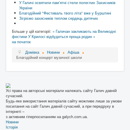
У Галичі освятили пам’ятні стели полеглих Захисників
України
Благодійний "Фестиваль твого літа" вже у Бурштині
Зігріємо захисників теплом сердець дитячих
Більше у цій категорії:
« Галичан закликають на Великодні
фестини
У Крилосі відбудеться проща родин »
на початок
Домівка
Новини
Афіша
Благодійний концерт музичної школи
Усі права на авторські матеріали належать сайту Галич давній
сучасний.
Будь-яке використання матеріалів сайту можливе лише за умови
посилання на сайт Галич давній сучасний, а при передруку в
інтернеті –
з активним гіперпосиланням на galych.com.ua.
Новини
Історія