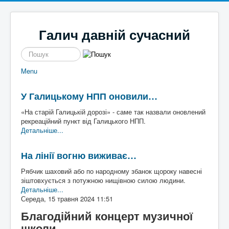
Галич давній сучасний
пошук
Menu
Новини
Галицькі байки
Політика
Місцеві перипетії
У Галицькому НПП оновили…
Економіка
І сміх і сЛьози
Історі
Кримінал
Так сі не робе
я
«На старій Галицькій дорозі» - саме так назвали оновлений
Наше місто
Чим жиє
Галич
рекреаційний пункт від Галицького НПП.
Спорт
То сила
а
Екск
Детальніше...
Культура
Файно є
урс в
Афіша
Шо там у клубі
мину
На лінії вогню виживає…
Волонтерство
Час для інших
ле
Наш край
Пльотки районні
Рябчик шаховий або по народному збанок щороку навесні
Надзвичайні події
Шо сі стало
Туриз
зіштовхується з потужною нищівною силою людини.
Постаті
Хто там
м
Де
Детальніше...
Історичні
погул
Середа, 15 травня 2024 11:51
Художники
яти
Письменники
Благодійний концерт музичної
Діячі
Блоги
школи
Постаті війни
Галиц