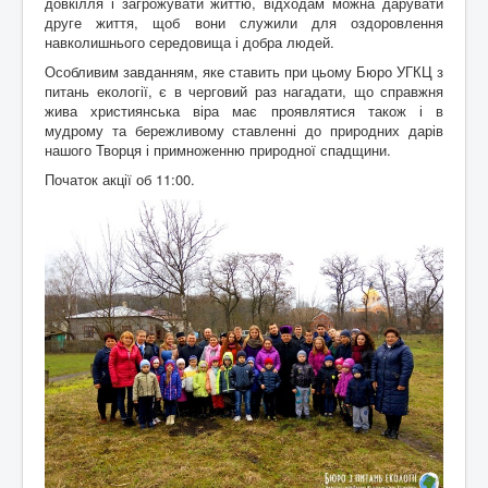
довкілля і загрожувати життю, відходам можна дарувати
друге життя, щоб вони служили для оздоровлення
навколишнього середовища і добра людей.
Особливим завданням, яке ставить при цьому Бюро УГКЦ з
питань екології, є в черговий раз нагадати, що справжня
жива християнська віра має проявлятися також і в
мудрому та бережливому ставленні до природних дарів
нашого Творця і примноженню природної спадщини.
Початок акції об 11:00.