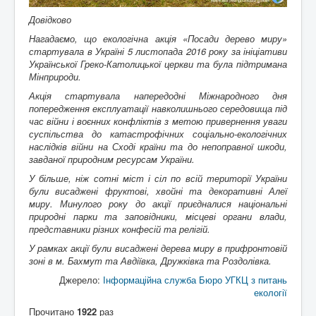
Довідково
Нагадаємо, що екологічна акція «Посади дерево миру»
стартувала в Україні 5 листопада 2016 року за ініціативи
Української Греко-Католицької церкви та була підтримана
Мінприроди.
Акція стартувала напередодні Міжнародного дня
попередження експлуатації навколишнього середовища під
час війни і воєнних конфліктів з метою привернення уваги
суспільства до катастрофічних соціально-екологічних
наслідків війни на Сході країни та до непоправної шкоди,
завданої природним ресурсам України.
У більше, ніж сотні міст і сіл по всій території України
були висаджені фруктові, хвойні та декоративні Алеї
миру. Минулого року до акції приєдналися національні
природні парки та заповідники, місцеві органи влади,
представники різних конфесій та релігій.
У рамках акції були висаджені дерева миру в прифронтовій
зоні в м. Бахмут та Авдіївка, Дружківка та Роздолівка.
Джерело:
Інформаційна служба Бюро УГКЦ з питань
екології
Прочитано
1922
раз