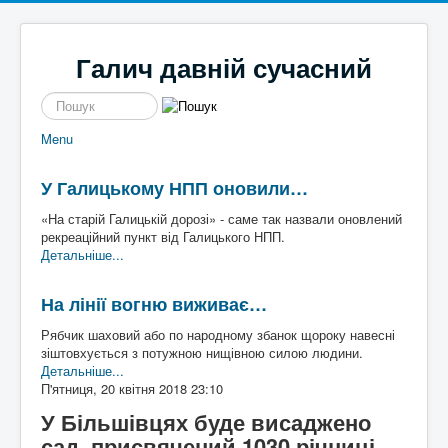
Галич давній сучасний
пошук
Menu
Новини
Галицькі байки
Політика
Місцеві перипетії
У Галицькому НПП оновили…
Економіка
І сміх і сЛьози
Історі
Кримінал
Так сі не робе
я
«На старій Галицькій дорозі» - саме так назвали оновлений
Наше місто
Чим жиє
Галич
рекреаційний пункт від Галицького НПП.
Спорт
То сила
а
Екск
Детальніше...
Культура
Файно є
урс в
Афіша
Шо там у клубі
мину
На лінії вогню виживає…
Волонтерство
Час для інших
ле
Наш край
Пльотки районні
Рябчик шаховий або по народному збанок щороку навесні
Надзвичайні події
Шо сі стало
Туриз
зіштовхується з потужною нищівною силою людини.
Постаті
Хто там
м
Де
Детальніше...
Історичні
погул
П'ятниця, 20 квітня 2018 23:10
Художники
яти
Письменники
У Більшівцях буде висаджено
Діячі
Блоги
сад, присвячений 1030 річниці
Постаті війни
Галиц