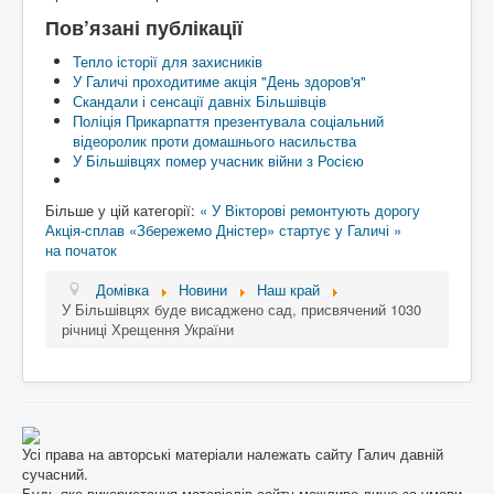
Пов’язані публікації
Тепло історії для захисників
У Галичі проходитиме акція "День здоров'я"
Скандали і сенсації давніх Більшівців
Поліція Прикарпаття презентувала соціальний
відеоролик проти домашнього насильства
У Більшівцях помер учасник війни з Росією
Більше у цій категорії:
« У Вікторові ремонтують дорогу
Акція-сплав «Збережемо Дністер» стартує у Галичі »
на початок
Домівка
Новини
Наш край
У Більшівцях буде висаджено сад, присвячений 1030
річниці Хрещення України
Усі права на авторські матеріали належать сайту Галич давній
сучасний.
Будь-яке використання матеріалів сайту можливе лише за умови