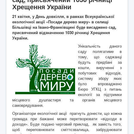
Архітектура
ькі
Хрещення України
Відео
писак
Події
Коли то було
и
21 квітня, у День довкілля, в рамках Всеукраїнської
Історична мандрівка
Історія сіл
екологічної акції «Посади дерево миру» в селищі
Онлайн трансляції
Дивимосі разом
Воло
Більшівці на Івано-Франківщині буде висаджено сад,
Відео
Погляд згори
нтерс
присвячений відзначенню 1030 річниці Хрещення
Додати блог
Любителям писанини
ький
України.
Галицькі рагулі
Знайомство з "князьками"
проек
Унікальність даного
Наболіле
Піднімаємо проблеми
т
"Гал
саду полягатиме в
Роздуми за кавою
Мрії та спогади
ич
тому, що саджанці
Різне
Різнокаліберно
давні
будуть придбані за
Порадник
Як то ся робит
й
кошти, вирученні з
сучасний"
побутових відходів,
Галичфест
Фестивалимо
систему збору яких
Контакти
Гукніть
було впроваджено
Бюро УГКЦ з питань
екології за підтримки
місцевого душпастиря та органів місцевого
самоврядування.
Організатори екологічної акції прагнуть донести, що кожна
громада при бажанні може перетворювати «відходи в
доходи». Буде подано черговий приклад, як замість того,
щоб переповнювати сміттєзвалища, забруднювати