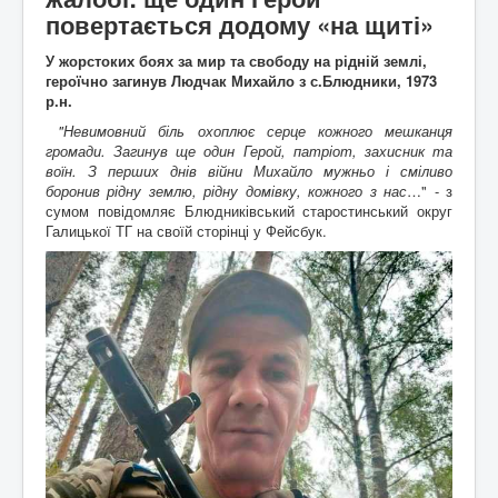
Архітектура
ькі
повертається додому «на щиті»
Відео
писак
Події
Коли то було
и
У жорстоких боях за мир та свободу на рідній землі,
Історична мандрівка
Історія сіл
героїчно загинув Людчак Михайло з с.Блюдники, 1973
Онлайн трансляції
Дивимосі разом
Воло
р.н.
Відео
Погляд згори
нтерс
"Невимовний біль охоплює серце кожного мешканця
Додати блог
Любителям писанини
ький
громади. Загинув ще один Герой, патріот, захисник та
Галицькі рагулі
Знайомство з "князьками"
проек
воїн. З перших днів війни Михайло мужньо і сміливо
Наболіле
Піднімаємо проблеми
т
"Гал
боронив рідну землю, рідну домівку, кожного з нас
…" - з
Роздуми за кавою
Мрії та спогади
ич
сумом повідомляє Блюдниківський старостинський округ
Різне
Різнокаліберно
давні
Галицької ТГ на своїй сторінці у Фейсбук.
Порадник
Як то ся робит
й
сучасний"
Галичфест
Фестивалимо
Контакти
Гукніть