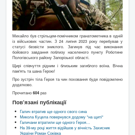
Михайло був стрільцем-помічником гранатометника в одній
із військових частин. З 24 липня 2023 року перебував у
статусі безвісти зниклого. Загинув під час виконання
бойового завдання поблизу населеного пункту Роботине
Пологівського району Запорізької області.
Щирі співчуття рідним і близьким загиблого воїна. Вічна
пам'ять та шана Герою!
Про зустріч тіла Героя та чин поховання буде повідомлено
додатково.
Прочитано
604
раз
Пов’язані публікації
Галич втратив ще одного свого сина
Микола Куцела повернувся додому "на щиті"
Галичани втратили ще одного Героя…
На 39-му році життя відійшов у вічність Захисник
України Роман Соківка