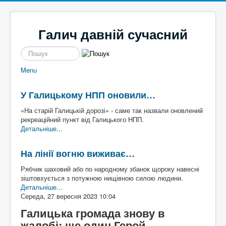
Галич давній сучасний
пошук
Menu
Новини
Галицькі байки
Політика
Місцеві перипетії
У Галицькому НПП оновили…
Економіка
І сміх і сЛьози
Історі
Кримінал
Так сі не робе
я
«На старій Галицькій дорозі» - саме так назвали оновлений
Наше місто
Чим жиє
Галич
рекреаційний пункт від Галицького НПП.
Спорт
То сила
а
Екск
Детальніше...
Культура
Файно є
урс в
Афіша
Шо там у клубі
мину
На лінії вогню виживає…
Волонтерство
Час для інших
ле
Наш край
Пльотки районні
Рябчик шаховий або по народному збанок щороку навесні
Надзвичайні події
Шо сі стало
Туриз
зіштовхується з потужною нищівною силою людини.
Постаті
Хто там
м
Де
Детальніше...
Історичні
погул
Середа, 27 вересня 2023 10:04
Художники
яти
Письменники
Галицька громада знову в
Діячі
Блоги
жалобі: ще один Герой
Постаті війни
Галиц