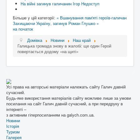
На війні загинув галичанин Ігор Недоступ
Більше у цій категорії:
« Вшанування пам'яті героїв-галичан
Захищаючи Україну, загинув Роман Глушко »
на початок
Домівка
Новини
Наш край
Галицька громада знову в жалобі: ще один Герой
повертається додому «на щиті»
Усі права на авторські матеріали належать сайту Галич давній
сучасний.
Будь-яке використання матеріалів сайту можливе лише за умови
посилання на сайт Галич давній сучасний, а при передруку в
інтернеті –
з активним гіперпосиланням на galych.com.ua.
Новини
Історія
Туризм
Галерея