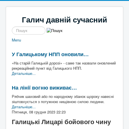
Галич давній сучасний
пошук
Menu
Новини
Галицькі байки
Політика
Місцеві перипетії
У Галицькому НПП оновили…
Економіка
І сміх і сЛьози
Історі
Кримінал
Так сі не робе
я
«На старій Галицькій дорозі» - саме так назвали оновлений
Наше місто
Чим жиє
Галич
рекреаційний пункт від Галицького НПП.
Спорт
То сила
а
Екск
Детальніше...
Культура
Файно є
урс в
Афіша
Шо там у клубі
мину
На лінії вогню виживає…
Волонтерство
Час для інших
ле
Наш край
Пльотки районні
Рябчик шаховий або по народному збанок щороку навесні
Надзвичайні події
Шо сі стало
Туриз
зіштовхується з потужною нищівною силою людини.
Постаті
Хто там
м
Де
Детальніше...
Історичні
погул
П'ятниця, 08 грудня 2023 22:23
Художники
яти
Письменники
Галицькі Лицарі бойового чину
Діячі
Блоги
Постаті війни
Галиц