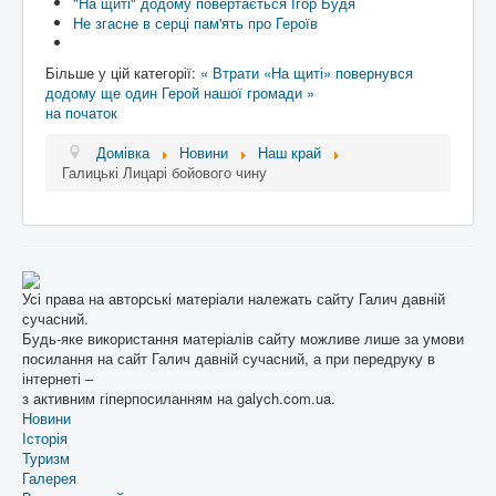
"На щиті" додому повертається Ігор Будя
Не згасне в серці пам'ять про Героїв
Більше у цій категорії:
« Втрати
«На щиті» повернувся
додому ще один Герой нашої громади »
на початок
Домівка
Новини
Наш край
Галицькі Лицарі бойового чину
Усі права на авторські матеріали належать сайту Галич давній
сучасний.
Будь-яке використання матеріалів сайту можливе лише за умови
посилання на сайт Галич давній сучасний, а при передруку в
інтернеті –
з активним гіперпосиланням на galych.com.ua.
Новини
Історія
Туризм
Галерея