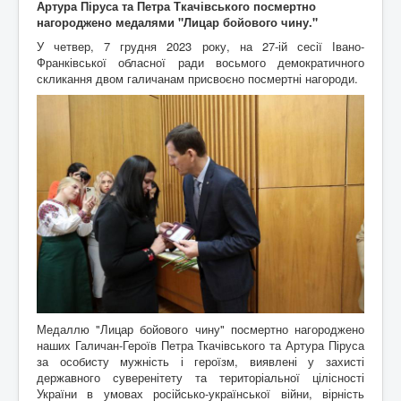
Артура Піруса та Петра Ткачівського посмертно
Архітектура
ькі
нагороджено медалями "Лицар бойового чину."
Відео
писак
Події
Коли то було
и
У четвер, 7 грудня 2023 року, на 27-ій сесії Івано-
Історична мандрівка
Історія сіл
Франківської обласної ради восьмого демократичного
Онлайн трансляції
Дивимосі разом
Воло
скликання двом галичанам присвоєно посмертні нагороди.
Відео
Погляд згори
нтерс
Додати блог
Любителям писанини
ький
Галицькі рагулі
Знайомство з "князьками"
проек
Наболіле
Піднімаємо проблеми
т
"Гал
Роздуми за кавою
Мрії та спогади
ич
Різне
Різнокаліберно
давні
Порадник
Як то ся робит
й
сучасний"
Галичфест
Фестивалимо
Контакти
Гукніть
Медаллю "Лицар бойового чину" посмертно нагороджено
наших Галичан-Героїв Петра Ткачівського та Артура Піруса
за особисту мужність і героїзм, виявлені у захисті
державного суверенітету та територіальної цілісності
України в умовах російсько-української війни, вірність