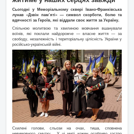
Архітектура
ькі
Сьогодні у Меморіальному сквері Івано-Франківська
Відео
писак
лунав «Дзвін пам’яті» — символ скорботи, болю та
Події
Коли то було
и
вдячності за Героїв, які віддали своє життя за Україну.
Історична мандрівка
Історія сіл
Онлайн трансляції
Дивимосі разом
Воло
Спільною молитвою та хвилиною мовчання вшанували
Відео
Погляд згори
нтерс
воїнів, які поклали найдорожче — власне життя — за
Додати блог
Любителям писанини
ький
свободу, незалежність і територіальну цілісність України у
Галицькі рагулі
Знайомство з "князьками"
проек
російсько-українській війні.
Наболіле
Піднімаємо проблеми
т
"Гал
Роздуми за кавою
Мрії та спогади
ич
Різне
Різнокаліберно
давні
Порадник
Як то ся робит
й
сучасний"
Галичфест
Фестивалимо
Контакти
Гукніть
Схилені голови, сльози на очах, тиша, сповнена
невимовного смутку… У ці миті кожен особливо гостро