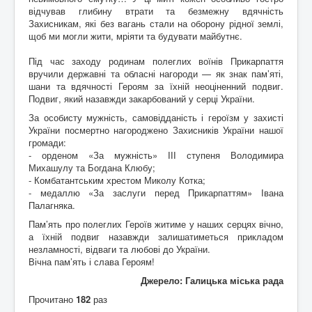
відчував глибину втрати та безмежну вдячність
Захисникам, які без вагань стали на оборону рідної землі,
щоб ми могли жити, мріяти та будувати майбутнє.
Під час заходу родинам полеглих воїнів Прикарпаття
вручили державні та обласні нагороди — як знак пам’яті,
шани та вдячності Героям за їхній неоціненний подвиг.
Подвиг, який назавжди закарбований у серці України.
За особисту мужність, самовідданість і героїзм у захисті
України посмертно нагороджено Захисників України нашої
громади:
- орденом «За мужність» ІІІ ступеня Володимира
Михашулу та Богдана Клюбу;
- Комбатантським хрестом Миколу Котка;
- медаллю «За заслуги перед Прикарпаттям» Івана
Палагняка.
Пам’ять про полеглих Героїв житиме у наших серцях вічно,
а їхній подвиг назавжди залишатиметься прикладом
незламності, відваги та любові до України.
Вічна пам’ять і слава Героям!
Джерело: Галицька міська рада
Прочитано
182
раз