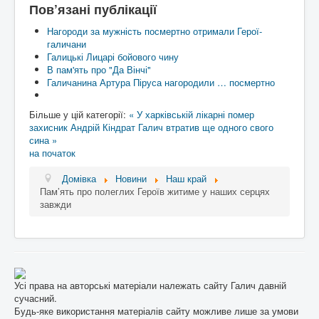
Пов’язані публікації
Нагороди за мужність посмертно отримали Герої-
галичани
Галицькі Лицарі бойового чину
В пам'ять про "Да Вінчі"
Галичанина Артура Піруса нагородили … посмертно
Більше у цій категорії:
« У харківській лікарні помер
захисник Андрій Кіндрат
Галич втратив ще одного свого
сина »
на початок
Домівка
Новини
Наш край
Пам’ять про полеглих Героїв житиме у наших серцях
завжди
Усі права на авторські матеріали належать сайту Галич давній
сучасний.
Будь-яке використання матеріалів сайту можливе лише за умови