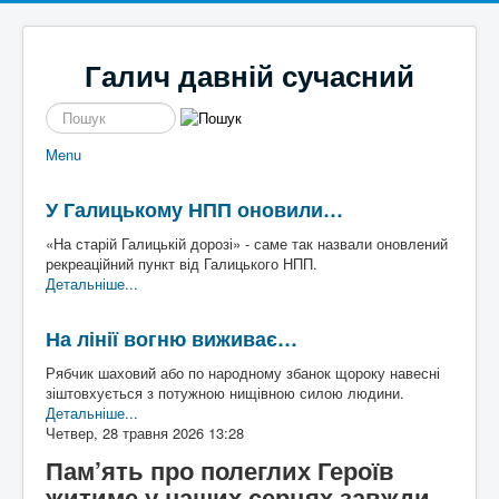
Галич давній сучасний
пошук
Menu
Новини
Галицькі байки
Політика
Місцеві перипетії
У Галицькому НПП оновили…
Економіка
І сміх і сЛьози
Історі
Кримінал
Так сі не робе
я
«На старій Галицькій дорозі» - саме так назвали оновлений
Наше місто
Чим жиє
Галич
рекреаційний пункт від Галицького НПП.
Спорт
То сила
а
Екск
Детальніше...
Культура
Файно є
урс в
Афіша
Шо там у клубі
мину
На лінії вогню виживає…
Волонтерство
Час для інших
ле
Наш край
Пльотки районні
Рябчик шаховий або по народному збанок щороку навесні
Надзвичайні події
Шо сі стало
Туриз
зіштовхується з потужною нищівною силою людини.
Постаті
Хто там
м
Де
Детальніше...
Історичні
погул
Четвер, 28 травня 2026 13:28
Художники
яти
Письменники
Пам’ять про полеглих Героїв
Діячі
Блоги
житиме у наших серцях завжди
Постаті війни
Галиц