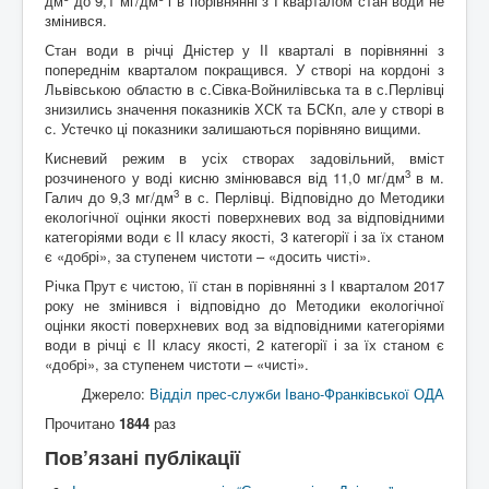
дм
до 9,1 мг/дм
і в порівнянні з І кварталом стан води не
змінився.
Стан води в річці Дністер у ІІ кварталі в порівнянні з
попереднім кварталом покращився. У створі на кордоні з
Львівською областю в с.Сівка-Войнилівська та в с.Перлівці
знизились значення показників ХСК та БСКп, але у створі в
с. Устечко ці показники залишаються порівняно вищими.
Кисневий режим в усіх створах задовільний, вміст
3
розчиненого у воді кисню змінювався від 11,0 мг/дм
в м.
3
Галич до 9,3 мг/дм
в с. Перлівці. Відповідно до Методики
екологічної оцінки якості поверхневих вод за відповідними
категоріями води є ІІ класу якості, 3 категорії і за їх станом
є «добрі», за ступенем чистоти – «досить чисті».
Річка Прут є чистою, її стан в порівнянні з І кварталом 2017
року не змінився і відповідно до Методики екологічної
оцінки якості поверхневих вод за відповідними категоріями
води в річці є ІІ класу якості, 2 категорії і за їх станом є
«добрі», за ступенем чистоти – «чисті».
Джерело:
Відділ прес-служби Івано-Франківської ОДА
Прочитано
1844
раз
Пов’язані публікації