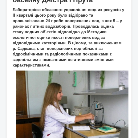
Архітектура
ькі
Лабораторією обласного управління водних ресурсів у
Відео
писак
ІІ кварталі цього року було відібрано та
Події
Коли то було
и
проаналізовано 24 проби поверхневих вод, з них 9 – у
Історична мандрівка
Історія сіл
районах питних водозаборів. Проводилась оцінка
Онлайн трансляції
Дивимосі разом
Воло
стану водних об’єктів відповідно до Методики
Відео
Погляд згори
нтерс
екологічної оцінки якості поверхневих вод за
Додати блог
Любителям писанини
ький
відповідними категоріями. В цілому, за виключенням
Галицькі рагулі
Знайомство з "князьками"
проек
р. Саджава, стан поверхневих вод області за
Наболіле
Піднімаємо проблеми
т
"Гал
гідрохімічними та радіологічними показниками є
Роздуми за кавою
Мрії та спогади
ич
задовільним з незначними негативними змінними
Різне
Різнокаліберно
давні
характеристиками.
Порадник
Як то ся робит
й
сучасний"
Галичфест
Фестивалимо
Контакти
Гукніть