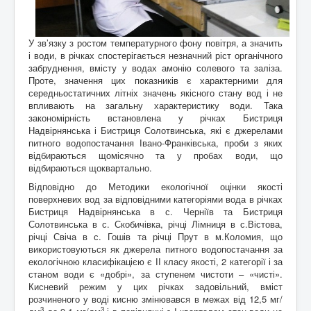
У зв’язку з ростом температурного фону повітря, а значить
і води, в річках спостерігається незначний ріст органічного
забруднення, вмісту у водах амонію солевого та заліза.
Проте, значення цих показників є характерними для
середньостатичних літніх значень якісного стану вод і не
впливають на загальну характеристику води. Така
закономірність встановлена у річках Бистриця
Надвірнянська і Бистриця Солотвинська, які є джерелами
питного водопостачання Івано-Франківська, проби з яких
відбираються щомісячно та у пробах води, що
відбираються щоквартально.
Відповідно до Методики екологічної оцінки якості
поверхневих вод за відповідними категоріями вода в річках
Бистриця Надвірнянська в с. Черніїв та Бистриця
Солотвинська в с. Скобичівка, річці Лімниця в с.Вістова,
річці Свіча в с. Гошів та річці Прут в м.Коломия, що
використовуються як джерела питного водопостачання за
екологічною класифікацією є ІІ класу якості, 2 категорії і за
станом води є «добрі», за ступенем чистоти – «чисті».
Кисневий режим у цих річках задовільний, вміст
розчиненого у воді кисню змінювався в межах від 12,5 мг/
3
3