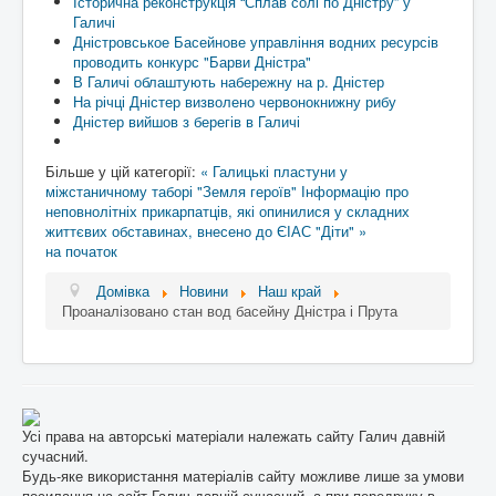
Історична реконструкція “Сплав солі по Дністру” у
Галичі
Дністровськое Басейнове управління водних ресурсів
проводить конкурс "Барви Дністра"
В Галичі облаштують набережну на р. Дністер
На річці Дністер визволено червонокнижну рибу
Дністер вийшов з берегів в Галичі
Більше у цій категорії:
« Галицькі пластуни у
міжстаничному таборі "Земля героїв"
Інформацію про
неповнолітніх прикарпатців, які опинилися у складних
життєвих обставинах, внесено до ЄІАС "Діти" »
на початок
Домівка
Новини
Наш край
Проаналізовано стан вод басейну Дністра і Прута
Усі права на авторські матеріали належать сайту Галич давній
сучасний.
Будь-яке використання матеріалів сайту можливе лише за умови
посилання на сайт Галич давній сучасний, а при передруку в