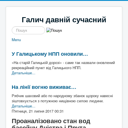
Галич давній сучасний
пошук
Menu
Новини
Галицькі байки
Політика
Місцеві перипетії
У Галицькому НПП оновили…
Економіка
І сміх і сЛьози
Історі
Кримінал
Так сі не робе
я
«На старій Галицькій дорозі» - саме так назвали оновлений
Наше місто
Чим жиє
Галич
рекреаційний пункт від Галицького НПП.
Спорт
То сила
а
Екск
Детальніше...
Культура
Файно є
урс в
Афіша
Шо там у клубі
мину
На лінії вогню виживає…
Волонтерство
Час для інших
ле
Наш край
Пльотки районні
Рябчик шаховий або по народному збанок щороку навесні
Надзвичайні події
Шо сі стало
Туриз
зіштовхується з потужною нищівною силою людини.
Постаті
Хто там
м
Де
Детальніше...
Історичні
погул
П'ятниця, 21 липня 2017 00:31
Художники
яти
Письменники
Проаналізовано стан вод
Діячі
Блоги
басейну Дністра і Прута
Постаті війни
Галиц