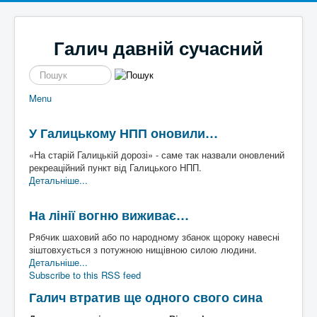
Галич давній сучасний
пошук
Menu
Новини
Галицькі байки
Політика
Місцеві перипетії
У Галицькому НПП оновили…
Економіка
І сміх і сЛьози
Історі
Кримінал
Так сі не робе
я
«На старій Галицькій дорозі» - саме так назвали оновлений
Наше місто
Чим жиє
Галич
рекреаційний пункт від Галицького НПП.
Спорт
То сила
а
Екск
Детальніше...
Культура
Файно є
урс в
Афіша
Шо там у клубі
мину
На лінії вогню виживає…
Волонтерство
Час для інших
ле
Наш край
Пльотки районні
Рябчик шаховий або по народному збанок щороку навесні
Надзвичайні події
Шо сі стало
Туриз
зіштовхується з потужною нищівною силою людини.
Постаті
Хто там
м
Де
Детальніше...
Історичні
погул
Subscribe to this RSS feed
Художники
яти
Письменники
Галич втратив ще одного свого сина
Діячі
Блоги
Постаті війни
Галиц