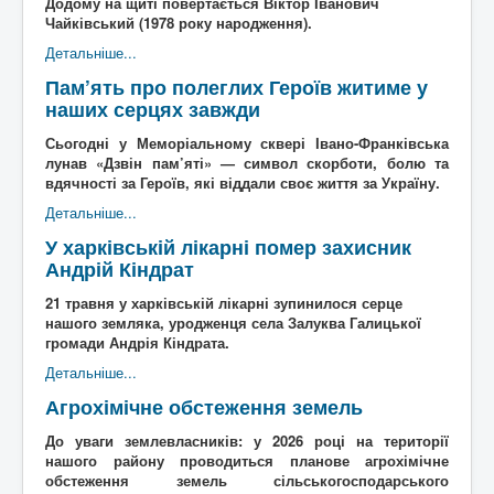
Додому на щиті повертається Віктор Іванович
Архітектура
ькі
Чайківський (1978 року народження).
Відео
писак
Детальніше...
Події
Коли то було
и
Історична мандрівка
Історія сіл
Пам’ять про полеглих Героїв житиме у
Онлайн трансляції
Дивимосі разом
Воло
наших серцях завжди
Відео
Погляд згори
нтерс
Додати блог
Любителям писанини
ький
Сьогодні у Меморіальному сквері Івано-Франківська
Галицькі рагулі
Знайомство з "князьками"
проек
лунав «Дзвін пам’яті» — символ скорботи, болю та
Наболіле
Піднімаємо проблеми
т
"Гал
вдячності за Героїв, які віддали своє життя за Україну.
Роздуми за кавою
Мрії та спогади
ич
Детальніше...
Різне
Різнокаліберно
давні
Порадник
Як то ся робит
й
У харківській лікарні помер захисник
сучасний"
Андрій Кіндрат
Галичфест
Фестивалимо
Контакти
Гукніть
21 травня у харківській лікарні зупинилося серце
нашого земляка, уродженця села Залуква Галицької
громади Андрія Кіндрата.
Детальніше...
Агрохімічне обстеження земель
До уваги землевласників: у 2026 році на території
нашого району проводиться планове агрохімічне
обстеження земель сільськогосподарського