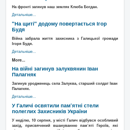
На фронті загинув наш земляк Клюба Богдан.
Детальніше...
"На щиті" додому повертається Ігор
Будя
Війна забрала життя захисника з Галицької громади
Ігоря Будя.
Детальніше...
More...
На війні загинув залуквянин Іван
Палагняк
Загинув уродженець села Залуква, старший солдат Іван
Палагняк.
Детальніше...
У Галичі освятили пам’ятні стели
полеглих Захисників України
У неділю, 10 серпня, у місті Галич відбувся особливий
захід, присвячений вшануванню пам’яті Героїв, які