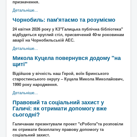
призначення.
Детальніше...
Чорнобиль: пам'ятаємо та розуміємо
24 квітня 2026 року у КЗ"Галицька публічна бібліотека"
відбудеться круглий стіл, присвячений 40-м роковинам
аварії на Чорнобильській АЕС.
Детальніше...
Микола Куцела повернувся додому "на
щиті"
Відійшов у вічність наш Герой, воїн Бринського
старостинського округу – Куцела Микола Миколайович,
1990 року народження.
Детальніше...
Правовий та соціальний захист у
Галичі: як отримати допомогу вже
сьогодні?
Галичанам презентували проект "єРобота"та розповіли
як отримати безоплатну правову допомогу та
соціальний захист.