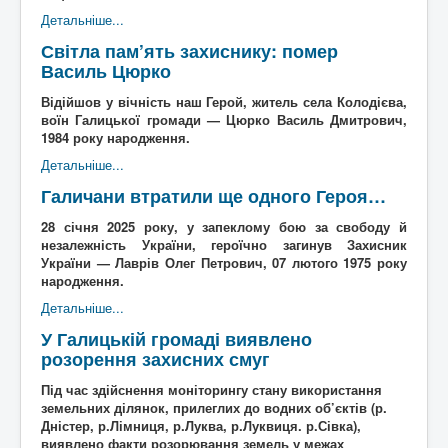
Детальніше...
Світла пам’ять захиснику: помер
Василь Цюрко
Відійшов у вічність наш Герой, житель села Колодієва,
воїн Галицької громади — Цюрко Василь Дмитрович,
1984 року народження.
Детальніше...
Галичани втратили ще одного Героя…
28 січня 2025 року, у запеклому бою за свободу й
незалежність України, героїчно загинув Захисник
України — Лаврів Олег Петрович, 07 лютого 1975 року
народження.
Детальніше...
У Галицькій громаді виявлено
розорення захисних смуг
Під час здійснення моніторингу стану використання
земельних ділянок, прилеглих до водних об’єктів (р.
Дністер, р.Лімниця, р.Луква, р.Луквиця. р.Сівка),
виявлено факти розорювання земель у межах