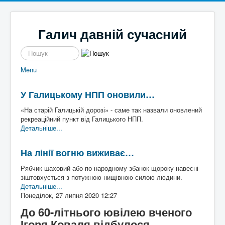
Галич давній сучасний
пошук
Menu
Новини
Галицькі байки
Політика
Місцеві перипетії
У Галицькому НПП оновили…
Економіка
І сміх і сЛьози
Історі
Кримінал
Так сі не робе
я
«На старій Галицькій дорозі» - саме так назвали оновлений
Наше місто
Чим жиє
Галич
рекреаційний пункт від Галицького НПП.
Спорт
То сила
а
Екск
Детальніше...
Культура
Файно є
урс в
Афіша
Шо там у клубі
мину
На лінії вогню виживає…
Волонтерство
Час для інших
ле
Наш край
Пльотки районні
Рябчик шаховий або по народному збанок щороку навесні
Надзвичайні події
Шо сі стало
Туриз
зіштовхується з потужною нищівною силою людини.
Постаті
Хто там
м
Де
Детальніше...
Історичні
погул
Понеділок, 27 липня 2020 12:27
Художники
яти
Письменники
До 60-літнього ювілею вченого
Діячі
Блоги
Ігоря Коваля відбулося
Постаті війни
Галиц