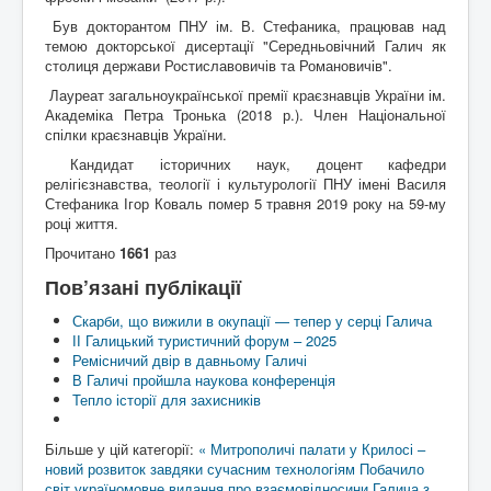
Був докторантом ПНУ ім. В. Стефаника, працював над
темою докторської дисертації "Середньовічний Галич як
столиця держави Ростиславовичів та Романовичів".
Лауреат загальноукраїнської премії краєзнавців України ім.
Академіка Петра Тронька (2018 р.). Член Національної
спілки краєзнавців України.
Кандидат історичних наук, доцент кафедри
релігієзнавства, теології і культурології ПНУ імені Василя
Стефаника Ігор Коваль помер 5 травня 2019 року на 59-му
році життя.
Прочитано
1661
раз
Пов’язані публікації
Скарби, що вижили в окупації — тепер у серці Галича
ІІ Галицький туристичний форум – 2025
Ремісничий двір в давньому Галичі
В Галичі пройшла наукова конференція
Тепло історії для захисників
Більше у цій категорії:
« Митрополичі палати у Крилосі –
новий розвиток завдяки сучасним технологіям
Побачило
світ україномовне видання про взаємовідносини Галича з