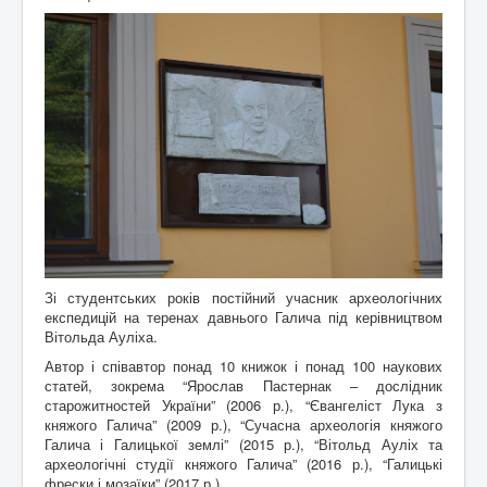
Зі студентських років постійний учасник археологічних
експедицій на теренах давнього Галича під керівництвом
Вітольда Ауліха.
Автор і співавтор понад 10 книжок і понад 100 наукових
статей, зокрема “Ярослав Пастернак – дослідник
старожитностей України” (2006 р.), “Євангеліст Лука з
княжого Галича” (2009 р.), “Сучасна археологія княжого
Галича і Галицької землі” (2015 р.), “Вітольд Ауліх та
археологічні студії княжого Галича” (2016 р.), “Галицькі
фрески і мозаїки” (2017 р.).