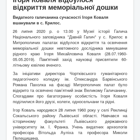
Архітектура
ькі
відкриття меморіальної дошки
Відео
писак
Події
Коли то було
и
Видатного галичанина сучасності Ігоря Коваля
Історична мандрівка
Історія сіл
вшанували в с. Крилос.
Онлайн трансляції
Дивимосі разом
Воло
26 липня 2020 р. о 13.00 у Музеї історії Галича
Відео
Погляд згори
нтерс
Національного заповідника "Давній Галич" у с. Крилос в
Додати блог
Любителям писанини
ький
Митрополичих палатах відбулося відкриття та освячення
Галицькі рагулі
Знайомство з "князьками"
проек
меморіальної дошки невтомного дослідника минувшини
Наболіле
Піднімаємо проблеми
т
"Гал
рідного краю Ігоря Михайловича Коваля (28.07.1960-
Роздуми за кавою
Мрії та спогади
ич
05.05.2019). Пам'ятний захід науковці присвятили 60-
Різне
Різнокаліберно
давні
літньому ювілею вченого.
Порадник
Як то ся робит
й
сучасний"
За ініціативи директора Чортківського гуманітарного
Галичфест
Фестивалимо
педагогічного коледжу ім. Олександра Барвінського
Контакти
Гукніть
Романа Пахолка на фасаді Митрополичих палат було
відкрито та освячено пам’ятний знак Великому Галичанину.
Спогадами про багатогранну особистість Ігоря Коваля
поділилися його друзі, колеги, односельчани та рідні.
Ігор Коваль народився 28 липня 1960 року у селі Реклинці
Сокальського району Львівської області. Навчався на
історичному факультеті Львівського державного
університету ім. І. Франка. Учень видатних археологів
професора Вітольда Ауліха та професора Миколи
Пелещишина.