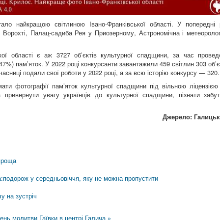
ало найкращою світлиною Івано-Франківської області. У попередні 
 Ворохті, Палац-садиба Рея у Приозерному, Астрономічна і метеоролог
ької області є аж 3727 об’єктів культурної спадщини, за час провед
7%) пам’яток. У 2022 році конкурсанти завантажили 459 світлин 303 об’є
часниці подали свої роботи у 2022 році, а за всю історію конкурсу — 320.
ати фотографії пам’яток культурної спадщини під вільною ліцензією
а привернути увагу українців до культурної спадщини, пізнати забут
Джерело: Галицьк
проща
а:подорож у середньовіччя, яку не можна пропустити
у на зустріч
день молитви
Гаївки в центрі Галича »