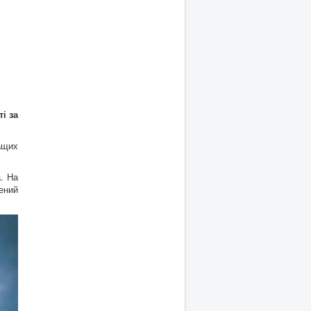
і за
ащих
. На
ений