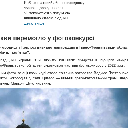
Рябчик шаховий або по народному
збанок щороку навесні
зіштовхується з потужною
нищівною силою людини.
Детальніше...
кви перемогло у фотоконкурсі
городиці у Крилосі визнано найкращим в Івано-Франківській област
бить пам’ятки".
спадщини України "Вікі любить пам’ятки" представив підбірку найкр
но-Франківської областей української частини фотоконкурсу у 2022 році.
ащим фото за оцінками журі стала світлина авторства Вадима Постернака
вятої Богородиці у селі Крилос — чинний греко-католицький храм, звед
яхтичем Марком Шумлянським.