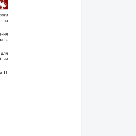
роки
ічна
ення
ктів,
 для
і чи
а ТГ