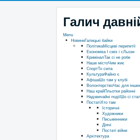
Галич давні
Menu
Новини
Галицькі байки
Політика
Місцеві перипетії
Економіка
І сміх і сЛьози
Кримінал
Так сі не робе
Наше місто
Чим жиє
Спорт
То сила
Культура
Файно є
Афіша
Шо там у клубі
Волонтерство
Час для інши
Наш край
Пльотки районні
Надзвичайні події
Шо сі ста
Постаті
Хто там
Історичні
Художники
Письменники
Діячі
Постаті війни
Архітектура