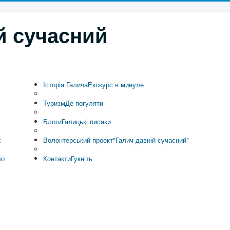
й сучасний
Історія Галича
Екскурс в минуле
Туризм
Де погуляти
Блоги
Галицькі писаки
х
Волонтерський проект
"Галич давній сучасний"
ло
Контакти
Гукніть