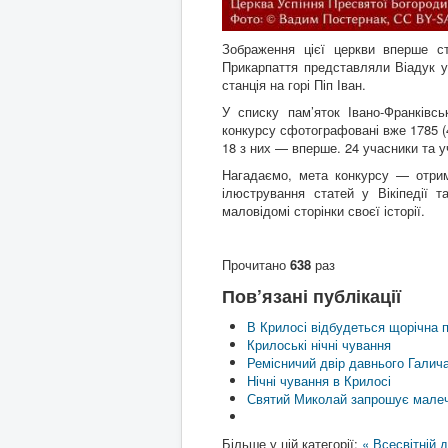
Зображення цієї церкви вперше ст
Прикарпаття представляли Віадук у
станція на горі Піп Іван.
У списку пам’яток Івано-Франківс
конкурсу сфотографовані вже 1785 (4
18 з них — вперше. 24 учасники та у
Нагадаємо, мета конкурсу — отрим
ілюстрування статей у Вікіпедії т
маловідомі сторінки своєї історії.
Прочитано
638
раз
Пов’язані публікації
В Крилосі відбудеться щорічна 
Крилоські нічні чування
Ремісничий двір давнього Галич
Нічні чування в Крилосі
Святий Миколай запрошує малеч
Більше у цій категорії:
« Всесвітній 