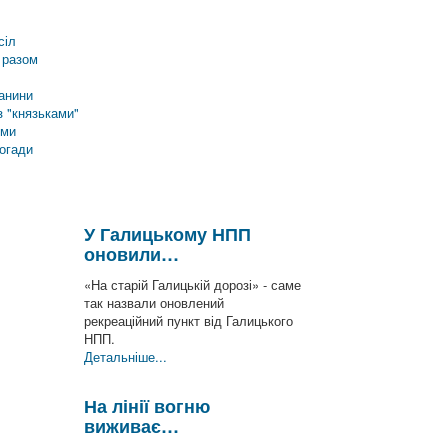
сіл
 разом
анини
 "князьками"
еми
погади
У Галицькому НПП
оновили…
«На старій Галицькій дорозі» - саме
так назвали оновлений
рекреаційний пункт від Галицького
НПП.
Детальніше...
На лінії вогню
виживає…