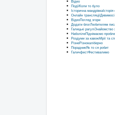
Відео
Події
Коли то було
Історична мандрівка
Історія 
Онлайн трансляції
Дивимосі
Відео
Погляд згори
Додати блог
Любителям пис
Галицькі рагулі
Знайомство з
Наболіле
Піднімаємо пробл
Роздуми за кавою
Мрії та с
Різне
Різнокаліберно
Порадник
Як то ся робит
Галичфест
Фестивалимо