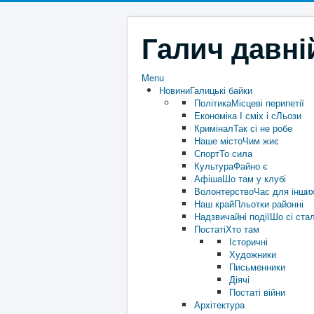
Галич давні
Menu
Новини
Галицькі байки
Політика
Місцеві перипетії
Економіка
І сміх і сЛьози
Кримінал
Так сі не робе
Наше місто
Чим жиє
Спорт
То сила
Культура
Файно є
Афіша
Шо там у клубі
Волонтерство
Час для інши
Наш край
Пльотки районні
Надзвичайні події
Шо сі ста
Постаті
Хто там
Історичні
Художники
Письменники
Діячі
Постаті війни
Архітектура