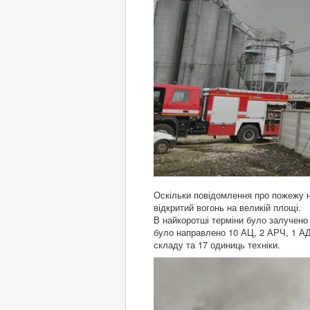
Оскільки повідомлення про пожежу н
відкритий вогонь на великій площі.
В найкоротші терміни було залучено в
було направлено 10 АЦ, 2 АРЧ, 1 АД
складу та 17 одиниць техніки.