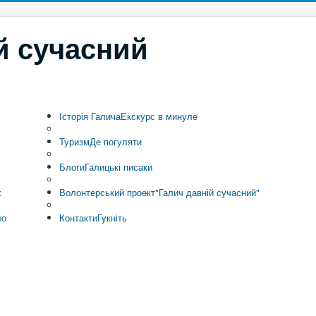
й сучасний
Історія Галича
Екскурс в минуле
Туризм
Де погуляти
Блоги
Галицькі писаки
х
Волонтерський проект
"Галич давній сучасний"
ло
Контакти
Гукніть