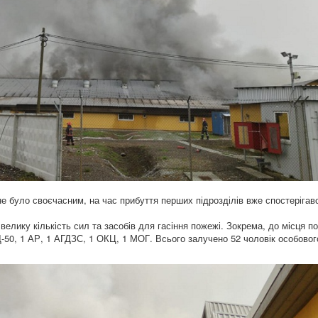
е було своєчасним, на час прибуття перших підрозділів вже спостерігав
елику кількість сил та засобів для гасіння пожежі. Зокрема, до місця по
-50, 1 АР, 1 АГДЗС, 1 ОКЦ, 1 МОГ. Всього залучено 52 чоловік особовог