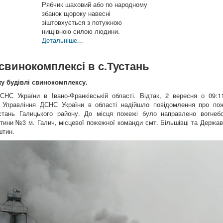
Рябчик шаховий або по народному
збанок щороку навесні
зіштовхується з потужною
нищівною силою людини.
Детальніше...
свинокомплексі в с.Тустань
у будівлі свинокомплексу.
СНС України в Івано-Франківській області. Відтак, 2 вересня о 09:1
у Управління ДСНС України в області надійшло повідомлення про по
стань Галицького району. До місця пожежі було направлено вогнебо
тини №3 м. Галич, місцевої пожежної команди смт. Більшівці та Держав
штин.