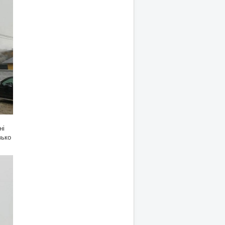
ні
зько