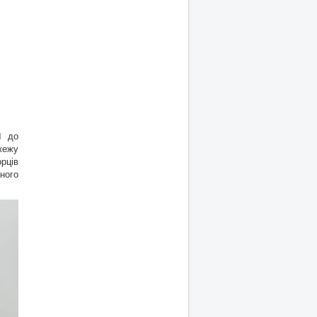
1 до
жежу
рців
ного