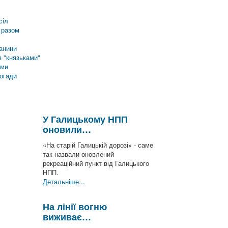
сіл
 разом
анини
 "князьками"
еми
погади
У Галицькому НПП
оновили…
«На старій Галицькій дорозі» - саме
так назвали оновлений
рекреаційний пункт від Галицького
НПП.
Детальніше...
На лінії вогню
виживає…