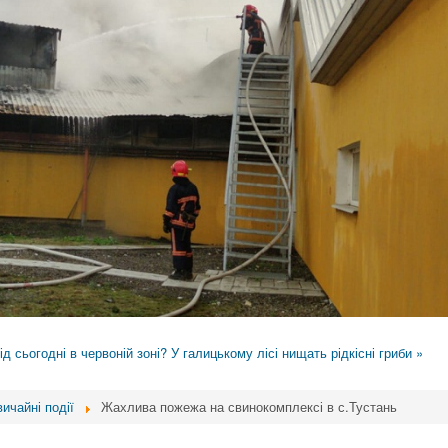
ід сьогодні в червоній зоні?
У галицькому лісі нищать рідкісні гриби »
ичайні події
Жахлива пожежа на свинокомплексі в с.Тустань