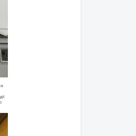
ся
дії
о