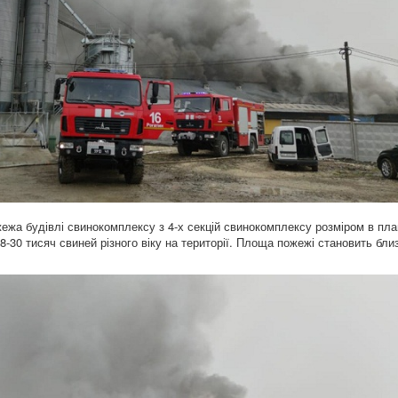
ежа будівлі свинокомплексу з 4-х секцій свинокомплексу розміром в пла
8-30 тисяч свиней різного віку на території. Площа пожежі становить бли