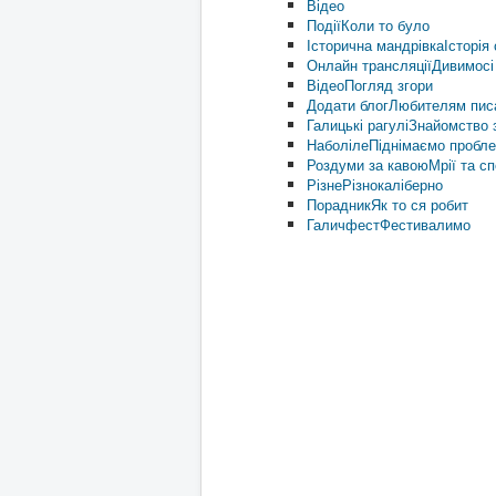
Відео
Події
Коли то було
Історична мандрівка
Історія 
Онлайн трансляції
Дивимосі
Відео
Погляд згори
Додати блог
Любителям пис
Галицькі рагулі
Знайомство з
Наболіле
Піднімаємо пробл
Роздуми за кавою
Мрії та с
Різне
Різнокаліберно
Порадник
Як то ся робит
Галичфест
Фестивалимо