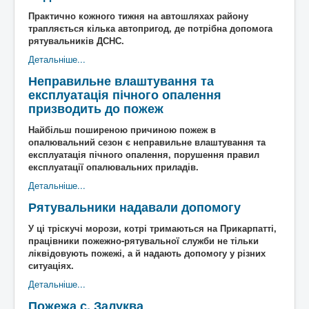
Архітектура
ькі
Практично кожного тижня на автошляхах району
Відео
писак
трапляється кілька автопригод, де потрібна допомога
Події
Коли то було
и
рятувальників ДСНС.
Історична мандрівка
Історія сіл
Детальніше...
Онлайн трансляції
Дивимосі разом
Воло
Відео
Погляд згори
нтерс
Неправильне влаштування та
Додати блог
Любителям писанини
ький
експлуатація пічного опалення
Галицькі рагулі
Знайомство з "князьками"
проек
призводить до пожеж
Наболіле
Піднімаємо проблеми
т
"Гал
Роздуми за кавою
Мрії та спогади
ич
Найбільш поширеною причиною пожеж в
Різне
Різнокаліберно
давні
опалювальний сезон є неправильне влаштування та
Порадник
Як то ся робит
й
експлуатація пічного опалення, порушення правил
сучасний"
експлуатації опалювальних приладів.
Галичфест
Фестивалимо
Контакти
Гукніть
Детальніше...
Рятувальники надавали допомогу
У ці тріскучі морози, котрі тримаються на Прикарпатті,
працівники пожежно-рятувальної служби не тільки
ліквідовують пожежі, а й надають допомогу у різних
ситуаціях.
Детальніше...
Пожежа с. Залуква