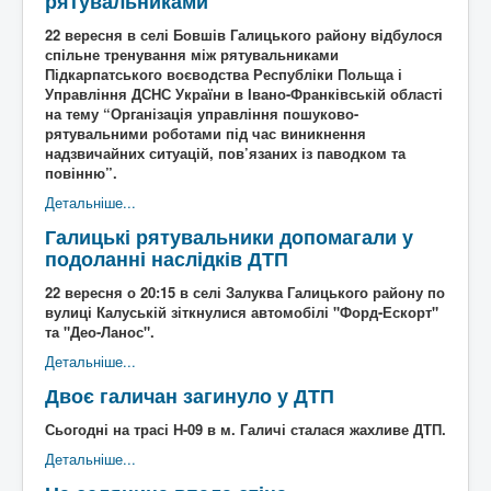
рятувальниками
22 вересня в селі Бовшів Галицького району відбулося
спільне тренування між рятувальниками
Підкарпатського воєводства Республіки Польща і
Управління ДСНС України в Івано-Франківській області
на тему “Організація управління пошуково-
рятувальними роботами під час виникнення
надзвичайних ситуацій, пов’язаних із паводком та
повінню”.
Детальніше...
Галицькі рятувальники допомагали у
подоланні наслідків ДТП
22 вересня о 20:15 в селі Залуква Галицького району по
вулиці Калуській зіткнулися автомобілі "Форд-Ескорт"
та "Део-Ланос".
Детальніше...
Двоє галичан загинуло у ДТП
Сьогодні на трасі Н-09 в м. Галичі сталася жахливе ДТП.
Детальніше...