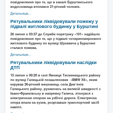
повідомлення про те, що в каналі Бурштинського
водосховища втопився 21-річний чоловік.
Детальніше...
Рятувальники ліквідовували пожежу у
підвалі житлового будинку у Бурштині
26 липня о 03:37 до Служби порятунку «101» надійшло
повідомлення про те, що у підвалі чотириповерхового
житлового будинку по вулиці Шухевича у Бурштині
сталася пожежа.
Детальніше...
Рятувальники ліквідовували наслідки
ДТП
15 липня о 00:20 в селі Ямниця Тисменицького району
по вулиці Галицькій позашляховик «BMW Х6», яким
керував 26-річний мешканець села Дем’янів
Галицького району, рухаючись на великій швидкості з
Івано-Франківську в напрямку Галича, зіткнувся з
електричною опорою на узбіччі дороги. Електрична
опора впала на кузов, розрізавши транспортний засіб
навпіл.