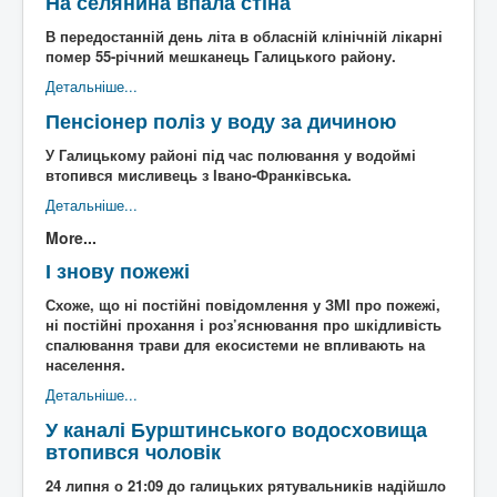
На селянина впала стіна
В передостанній день літа в обласній клінічній лікарні
помер 55-річний мешканець Галицького району.
Детальніше...
Пенсіонер поліз у воду за дичиною
У Галицькому районі під час полювання у водоймі
втопився мисливець з Івано-Франківська.
Детальніше...
More...
І знову пожежі
Схоже, що ні постійні повідомлення у ЗМІ про пожежі,
ні постійні прохання і роз’яснювання про шкідливість
спалювання трави для екосистеми не впливають на
населення.
Детальніше...
У каналі Бурштинського водосховища
втопився чоловік
24 липня о 21:09 до галицьких рятувальників надійшло