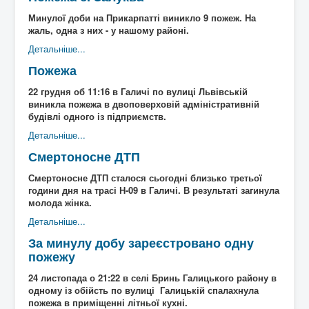
Минулої доби на Прикарпатті виникло 9 пожеж. На
жаль, одна з них - у нашому районі.
Детальніше...
Пожежа
22 грудня об 11:16 в Галичі по вулиці Львівській
виникла пожежа в двоповерховій адміністративній
будівлі одного із підприємств.
Детальніше...
Смертоносне ДТП
Смертоносне ДТП сталося сьогодні близько третьої
години дня на трасі Н-09 в Галичі. В результаті загинула
молода жінка.
Детальніше...
За минулу добу зареєстровано одну
пожежу
24 листопада о 21:22 в селі Бринь Галицького району в
одному із обійсть по вулиці Галицькій спалахнула
пожежа в приміщенні літньої кухні.