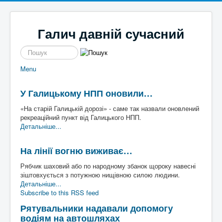
Галич давній сучасний
пошук
Menu
Новини
Галицькі байки
Політика
Місцеві перипетії
У Галицькому НПП оновили…
Економіка
І сміх і сЛьози
Історі
Кримінал
Так сі не робе
я
«На старій Галицькій дорозі» - саме так назвали оновлений
Наше місто
Чим жиє
Галич
рекреаційний пункт від Галицького НПП.
Спорт
То сила
а
Екск
Детальніше...
Культура
Файно є
урс в
Афіша
Шо там у клубі
мину
На лінії вогню виживає…
Волонтерство
Час для інших
ле
Наш край
Пльотки районні
Рябчик шаховий або по народному збанок щороку навесні
Надзвичайні події
Шо сі стало
Туриз
зіштовхується з потужною нищівною силою людини.
Постаті
Хто там
м
Де
Детальніше...
Історичні
погул
Subscribe to this RSS feed
Художники
яти
Письменники
Рятувальники надавали допомогу
Діячі
Блоги
водіям на автошляхах
Постаті війни
Галиц