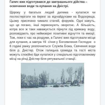
Галич вже підготувався до завтрашнього дійства –
Архітектура
ькі
освячення води та купання на Дністрі.
Відео
писак
Події
Коли то було
и
Щороку у багатьох людей дилема - купатися чи
Історична мандрівка
Історія сіл
поспостерігати на березі за відчайдухами на Водохреща.
Онлайн трансляції
Дивимосі разом
Воло
Цьому присячено чимало статей, форумів. Одні кажуть,
Відео
Погляд згори
нтерс
що це погано, інші переконують зворотнє. А більшість,
Додати блог
Любителям писанини
ький
котра все ж таки наважується пірнути під крижану воду,
Галицькі рагулі
Знайомство з "князьками"
проек
розповідають про неймовірні позитивні відчуття та емоції.
Наболіле
Піднімаємо проблеми
т
"Гал
Тож, поки є час на роздуми, в Галичі вже підготували місце
Роздуми за кавою
Мрії та спогади
ич
для купання, а завтра 19 січня у Богоявлення Господнє о
Різне
Різнокаліберно
давні
6 годині ранку розпочнеться Служба Божа, Свячення води
Порадник
Як то ся робит
й
біля р. Дністер. Отож галицька громада та гості міста
сучасний"
можуть спокійно йди купатися у спеціально підготовленому
Галичфест
Фестивалимо
місці на річці Дністер біля рятувальної станції.
Контакти
Гукніть