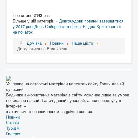
Прочитано
2442
раз
Більше у цій категорії:
« Довгобудови повинні завершитися
у 2017 році
День Соборності в церкві Різдва Христового »
на початок
Домівка
Новини
Наше місто
Де купатися на Водохреща
Усі права на авторські матеріали належать сайту Галич давній
сучасний.
Будь-яке використання матеріалів сайту можливе лише за умови
посилання на сайт Галич давній сучасний, а при передруку в
інтернеті –
з активним гіперпосиланням на galych.com.ua.
Новини
Історія
Туризм
Галерея