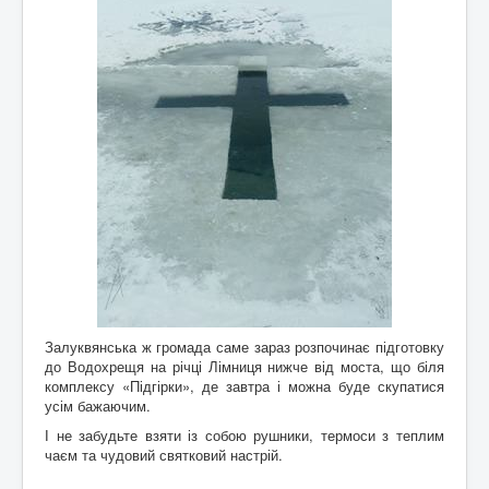
Залуквянська ж громада саме зараз розпочинає підготовку
до Водохрещя на річці Лімниця нижче від моста, що біля
комплексу «Підгірки», де завтра і можна буде скупатися
усім бажаючим.
І не забудьте взяти із собою рушники, термоси з теплим
чаєм та чудовий святковий настрій.