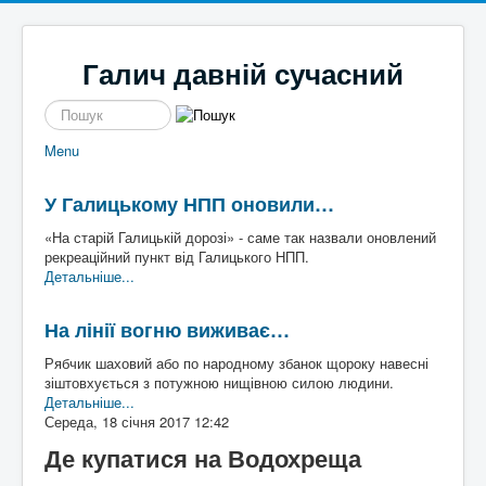
Галич давній сучасний
пошук
Menu
Новини
Галицькі байки
Політика
Місцеві перипетії
У Галицькому НПП оновили…
Економіка
І сміх і сЛьози
Історі
Кримінал
Так сі не робе
я
«На старій Галицькій дорозі» - саме так назвали оновлений
Наше місто
Чим жиє
Галич
рекреаційний пункт від Галицького НПП.
Спорт
То сила
а
Екск
Детальніше...
Культура
Файно є
урс в
Афіша
Шо там у клубі
мину
На лінії вогню виживає…
Волонтерство
Час для інших
ле
Наш край
Пльотки районні
Рябчик шаховий або по народному збанок щороку навесні
Надзвичайні події
Шо сі стало
Туриз
зіштовхується з потужною нищівною силою людини.
Постаті
Хто там
м
Де
Детальніше...
Історичні
погул
Середа, 18 січня 2017 12:42
Художники
яти
Письменники
Де купатися на Водохреща
Діячі
Блоги
Постаті війни
Галиц