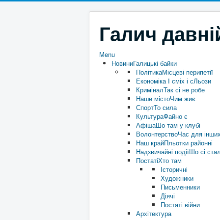
Галич давні
Menu
Новини
Галицькі байки
Політика
Місцеві перипетії
Економіка
І сміх і сЛьози
Кримінал
Так сі не робе
Наше місто
Чим жиє
Спорт
То сила
Культура
Файно є
Афіша
Шо там у клубі
Волонтерство
Час для інши
Наш край
Пльотки районні
Надзвичайні події
Шо сі ста
Постаті
Хто там
Історичні
Художники
Письменники
Діячі
Постаті війни
Архітектура