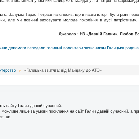
 на якій молилися учасники галицького Майдану, та патрон із Євромайда
із с. Залуква Тарас Петраш наголосив, що в нашій історії були різні пері
азки, але ми повинні виховувати молоде покоління в дусі патріотизму,
Джерело : НЗ «Давній Галич», Любов Б
онни допомоги передали галицькі волонтери захисникам
Галицька родина
нтерство
«Галицька звитяга: від Майдану до АТО»
ать сайту Галич давній сучасний.
 можливе лише за умови посилання на сайт Галич давній сучасний, а при
om.ua.