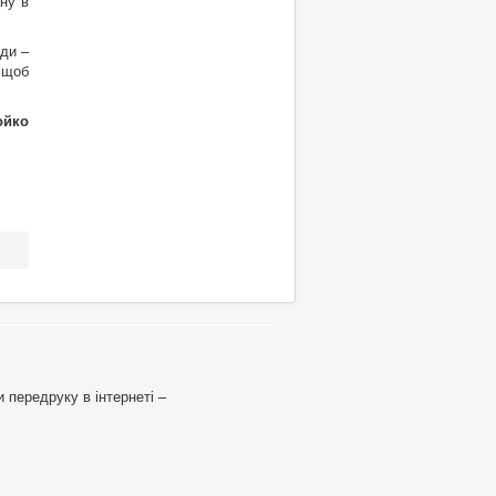
ну в
оди –
 щоб
ойко
 передруку в інтернеті –