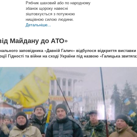
Рябчик шаховий або по народному
збанок щороку навесні
зіштовхується з потужною
нищівною силою людини.
Детальніше...
від Майдану до АТО»
онального заповідника «Давній Галич» відбулося відкриття виставки
ії Гідності та війни на сході України під назвою «Галицька звитяга: