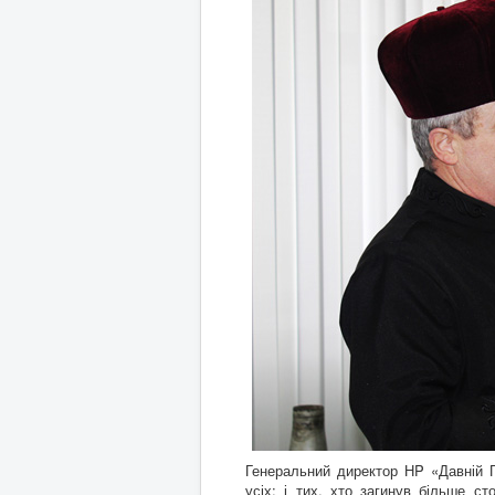
Генеральний директор НP «Давній 
усіх: і тих, хто загинув більше ст