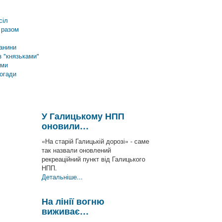
сіл
 разом
анини
 "князьками"
еми
погади
У Галицькому НПП
оновили…
«На старій Галицькій дорозі» - саме
так назвали оновлений
рекреаційний пункт від Галицького
НПП.
Детальніше...
На лінії вогню
виживає…