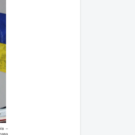
їв –
лава