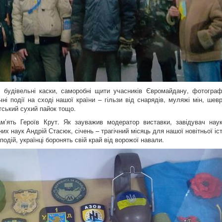
 будівельні каски, саморобні щити учасників Євромайдану, фотографі
ні події на сході нашої країни – гільзи від снарядів, муляжі мін, шев
тський сухий пайок тощо.
м’ять Героїв Крут. Як зауважив модератор виставки, завідувач наук
них наук Андрій Стасюк, січень – трагічний місяць для нашої новітньої іст
 подій, українці боронять свій край від ворожої навали.