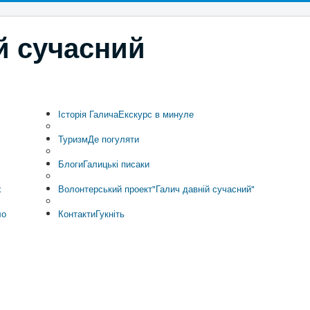
й сучасний
Історія Галича
Екскурс в минуле
Туризм
Де погуляти
Блоги
Галицькі писаки
х
Волонтерський проект
"Галич давній сучасний"
ло
Контакти
Гукніть