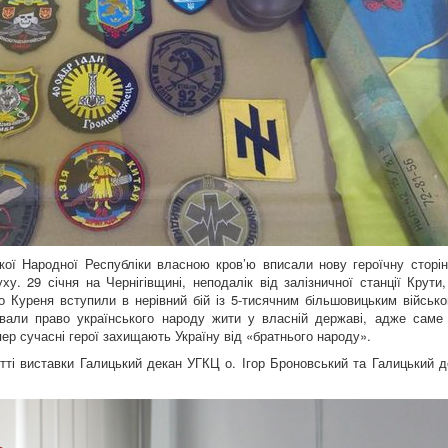
ької Народної Республіки власною кров’ю вписали нову героїчну сторін
ху. 29 січня на Чернігівщині, неподалік від залізничної станції Крути
о Куреня вступили в нерівний бій із 5-тисячним більшовицьким військо
вали право українського народу жити у власній державі, адже саме 
ер сучасні герої захищають Україну від «братнього народу».
тті виставки Галицький декан УГКЦ о. Ігор Броновський та Галицький д