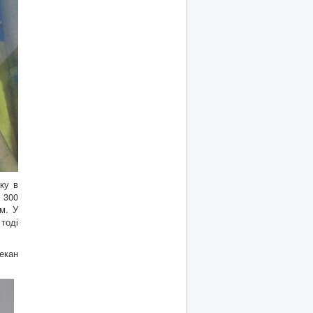
ку в
, 300
м. У
тоді
екан