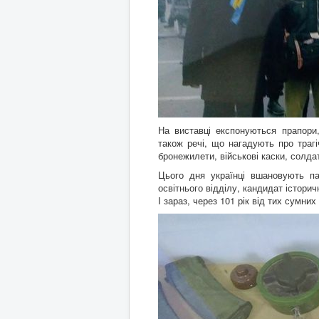
На виставці експонуються прапори,
також речі, що нагадують про трагіч
бронежилети, військові каски, солда
Цього дня українці вшановують па
освітнього відділу, кандидат історич
І зараз, через 101 рік від тих сумних