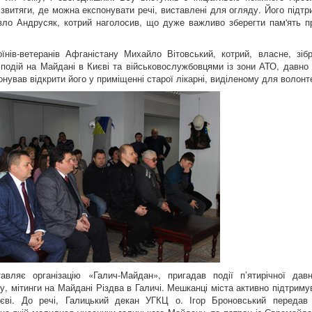
звитяги, де можна експонувати речі, виставлені для огляду. Його підтр
вло Андрусяк, котрий наголосив, що дуже важливо зберегти пам'ять пр
їнів-ветеранів Афганістану Михайло Вітовський, котрий, власне, зібр
и подій на Майдані в Києві та військовослужбовцями із зони АТО, давно
онував відкрити його у приміщенні старої лікарні, виділеному для волонте
вляє організацію «Галич-Майдан», пригадав події п’ятирічної давн
 мітинги на Майдані Різдва в Галичі. Мешканці міста активно підтриму
Києві. До речі, Галицький декан УГКЦ о. Ігор Броновський передав