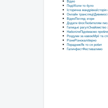
Відео
Події
Коли то було
Історична мандрівка
Історія 
Онлайн трансляції
Дивимосі
Відео
Погляд згори
Додати блог
Любителям пис
Галицькі рагулі
Знайомство з
Наболіле
Піднімаємо пробл
Роздуми за кавою
Мрії та с
Різне
Різнокаліберно
Порадник
Як то ся робит
Галичфест
Фестивалимо