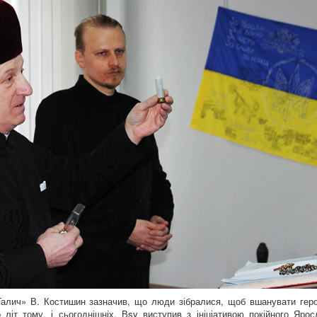
Галич» В. Костишин зазначив, що люди зібралися, щоб вшанувати геро
о літ тому, і сьогоднішніх. Вsy виступив з ініціативою покійного Ярос