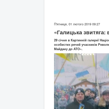
П'ятниця, 01 лютого 2019 09:27
«Галицька звитяга: 
29 січня в Картинній галереї Наці
особистих речей учасників Революц
Майдану до АТО».