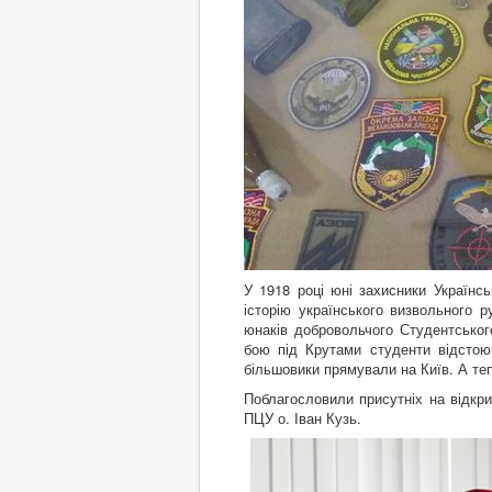
У 1918 році юні захисники Українс
історію українського визвольного ру
юнаків добровольчого Студентськог
бою під Крутами студенти відстою
більшовики прямували на Київ. А теп
Поблагословили присутніх на відкри
ПЦУ о. Іван Кузь.