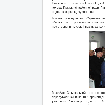
Поташника створити в Галичі Музей 
голова Галицької районної ради Па
події, які зараз відбуваються.
Голова громадського об'єднання во
зберігає речі, привезені учасникам
про створення музею і навіть запроп
Михайло Зіньковський, що предста
передумови виникнення Євромайдану,
учасників Революції Гідності в 