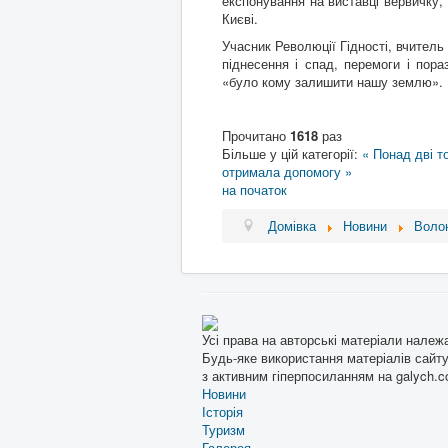
експонування на виставці вервичку,
Києві.
Учасник Революції Гідності, вчитель 
піднесення і спад, перемоги і пор
«було кому залишити нашу землю».
Прочитано
1618
раз
Більше у цій категорії:
« Понад дві т
отримала допомогу »
на початок
Домівка
Новини
Воло
Усі права на авторські матеріали належ
Будь-яке використання матеріалів сайту
з активним гіперпосиланням на galych.c
Новини
Історія
Туризм
Галерея