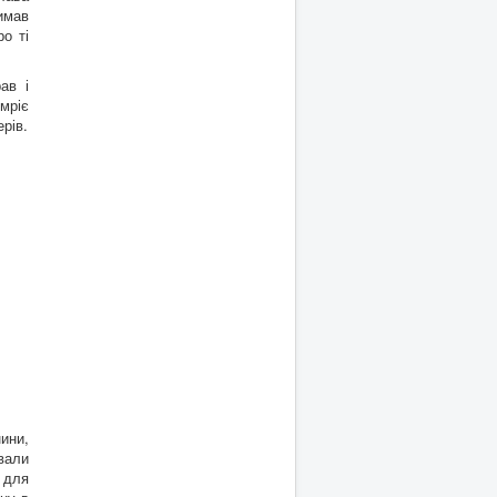
имав
о ті
ав і
 мріє
рів.
ини,
вали
 для