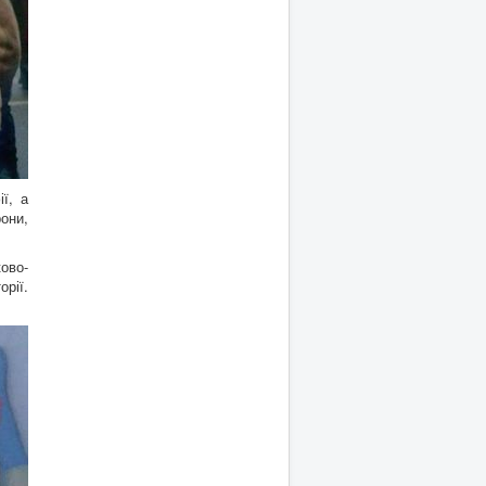
ї, а
рони,
ово-
орії.